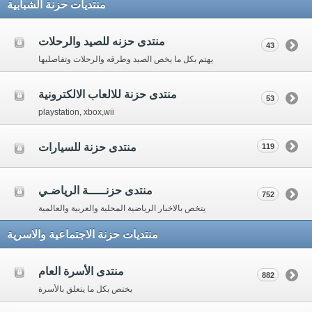
منتديات حزنة الشبابية
منتدى حزنه للصيد والرحلات
43
يهتم بكل ما يخص الصيد وطرقه والرحلات وتفاصليها
منتدى حزنة للالعاب الالكترونية
53
playstation, xbox,wii
منتدى حزنة للسيارات
119
منتدى حزنـــــة الرياضـي
752
يتخص بالاخبار الرياضية المحلية والعربية والعالمية
منتديات حزنة الاجتماعية والاسرية
منتدى الأسرة العام
882
يختص بكل ما يتعلق بالأسرة