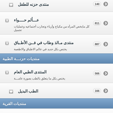
منتدى حزنه للطفل
140
عـــألم حــــواء
811
كل مايخص المرأه من مكياج وأزياء وتجارب أجتماعيه وعمليات
تجميل
منتدى مـالذ وطاب في فــن الأطـباق
887
يختص بكل جديد في عالم الاطباق والاطعمة
منتديات حزنـــة الطبية
المنتدى الطبي العام
566
يختص بكل ما يتعلق بالطب بصورة عامـــة
الطب البديل
166
منتديات القرية