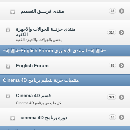
منتدى فريـــق التصميم
15
منتدى حزنــة للجوالات والاجهزة
314
الكفية
يختص بالجوالات والاجهزة الكفية
~¤¦¦§¦¦¤~ المنتدى الإنجليزي English Forum~¤¦¦§¦¦¤~
English Forum
59
منتديات حزنة لتعليم برنامج Cinema 4D
قسم Cinema 4D
371
كل ما يخص برنامج Cinema 4D
دورة برنامج cinema 4D
16