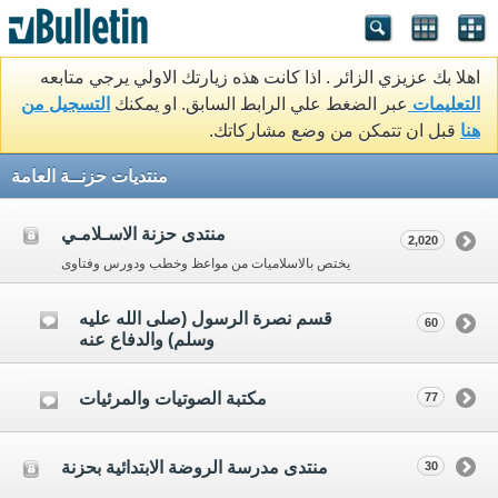
اهلا بك عزيزي الزائر . اذا كانت هذه زيارتك الاولي يرجي متابعه
التعليمات
عبر الضغط علي الرابط السابق. او يمكنك
التسجيل من
هنا
قبل ان تتمكن من وضع مشاركاتك.
منتديات حزنــة العامة
منتدى حزنة الاسـلامـي
2,020
يختص بالاسلاميات من مواعظ وخطب ودورس وفتاوى
قسم نصرة الرسول (صلى الله عليه
60
وسلم) والدفاع عنه
مكتبة الصوتيات والمرئيات
77
منتدى مدرسة الروضة الابتدائية بحزنة
30