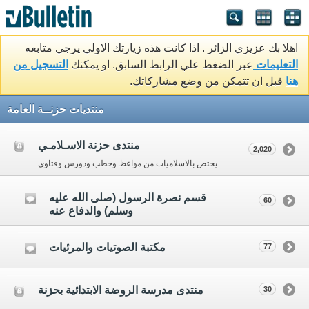
اهلا بك عزيزي الزائر . اذا كانت هذه زيارتك الاولي يرجي متابعه
التعليمات
عبر الضغط علي الرابط السابق. او يمكنك
التسجيل من
هنا
قبل ان تتمكن من وضع مشاركاتك.
منتديات حزنــة العامة
منتدى حزنة الاسـلامـي
2,020
يختص بالاسلاميات من مواعظ وخطب ودورس وفتاوى
قسم نصرة الرسول (صلى الله عليه
60
وسلم) والدفاع عنه
مكتبة الصوتيات والمرئيات
77
منتدى مدرسة الروضة الابتدائية بحزنة
30