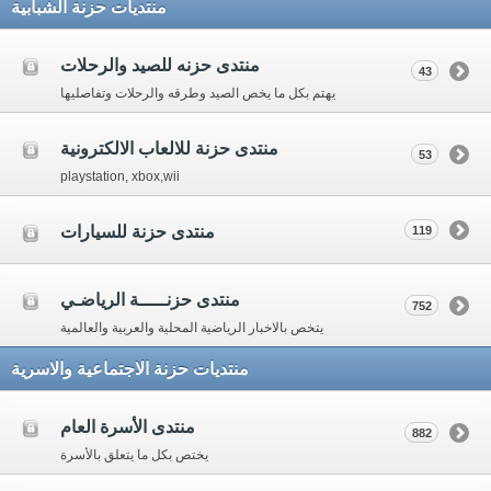
منتديات حزنة الشبابية
منتدى حزنه للصيد والرحلات
43
يهتم بكل ما يخص الصيد وطرقه والرحلات وتفاصليها
منتدى حزنة للالعاب الالكترونية
53
playstation, xbox,wii
منتدى حزنة للسيارات
119
منتدى حزنـــــة الرياضـي
752
يتخص بالاخبار الرياضية المحلية والعربية والعالمية
منتديات حزنة الاجتماعية والاسرية
منتدى الأسرة العام
882
يختص بكل ما يتعلق بالأسرة