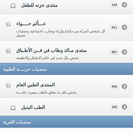
منتدى حزنه للطفل
140
عـــألم حــــواء
811
كل مايخص المرأه من مكياج وأزياء وتجارب أجتماعيه وعمليات
تجميل
منتدى مـالذ وطاب في فــن الأطـباق
887
يختص بكل جديد في عالم الاطباق والاطعمة
منتديات حزنـــة الطبية
المنتدى الطبي العام
566
يختص بكل ما يتعلق بالطب بصورة عامـــة
الطب البديل
166
منتديات القرية