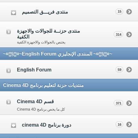
منتدى فريـــق التصميم
15
منتدى حزنــة للجوالات والاجهزة
314
الكفية
يختص بالجوالات والاجهزة الكفية
~¤¦¦§¦¦¤~ المنتدى الإنجليزي English Forum~¤¦¦§¦¦¤~
English Forum
59
منتديات حزنة لتعليم برنامج Cinema 4D
قسم Cinema 4D
371
كل ما يخص برنامج Cinema 4D
دورة برنامج cinema 4D
16