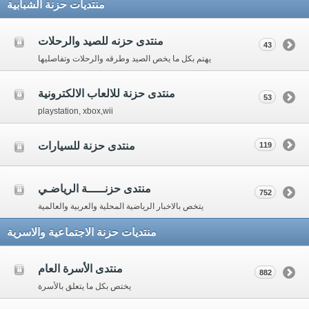
منتديات حزنة الشبابية
منتدى حزنه للصيد والرحلات
43
يهتم بكل ما يخص الصيد وطرقه والرحلات وتفاصليها
منتدى حزنة للالعاب الالكترونية
53
playstation, xbox,wii
منتدى حزنة للسيارات
119
منتدى حزنـــــة الرياضـي
752
يتخص بالاخبار الرياضية المحلية والعربية والعالمية
منتديات حزنة الاجتماعية والاسرية
منتدى الأسرة العام
882
يختص بكل ما يتعلق بالأسرة