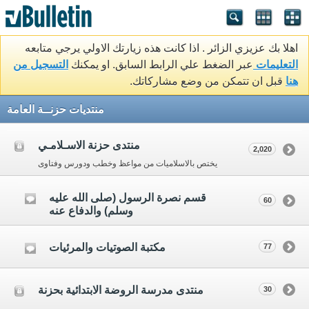
اهلا بك عزيزي الزائر . اذا كانت هذه زيارتك الاولي يرجي متابعه
التعليمات
عبر الضغط علي الرابط السابق. او يمكنك
التسجيل من
هنا
قبل ان تتمكن من وضع مشاركاتك.
منتديات حزنــة العامة
منتدى حزنة الاسـلامـي
2,020
يختص بالاسلاميات من مواعظ وخطب ودورس وفتاوى
قسم نصرة الرسول (صلى الله عليه
60
وسلم) والدفاع عنه
مكتبة الصوتيات والمرئيات
77
منتدى مدرسة الروضة الابتدائية بحزنة
30