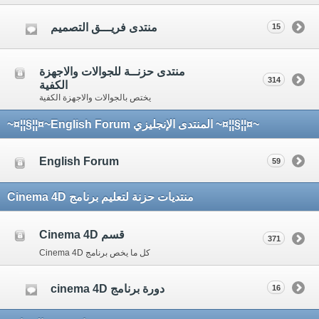
منتدى فريـــق التصميم
15
منتدى حزنــة للجوالات والاجهزة
314
الكفية
يختص بالجوالات والاجهزة الكفية
~¤¦¦§¦¦¤~ المنتدى الإنجليزي English Forum~¤¦¦§¦¦¤~
English Forum
59
منتديات حزنة لتعليم برنامج Cinema 4D
قسم Cinema 4D
371
كل ما يخص برنامج Cinema 4D
دورة برنامج cinema 4D
16