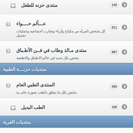
منتدى حزنه للطفل
140
عـــألم حــــواء
811
كل مايخص المرأه من مكياج وأزياء وتجارب أجتماعيه وعمليات
تجميل
منتدى مـالذ وطاب في فــن الأطـباق
887
يختص بكل جديد في عالم الاطباق والاطعمة
منتديات حزنـــة الطبية
المنتدى الطبي العام
566
يختص بكل ما يتعلق بالطب بصورة عامـــة
الطب البديل
166
منتديات القرية