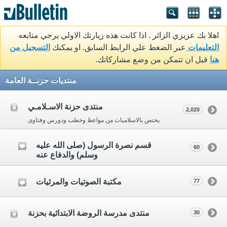
اهلا بك عزيزي الزائر . اذا كانت هذه زيارتك الاولي يرجي متابعه
التعليمات
عبر الضغط علي الرابط السابق. او يمكنك
التسجيل من
هنا
قبل ان تتمكن من وضع مشاركاتك.
منتديات حزنــة العامة
منتدى حزنة الاسـلامـي
2,020
يختص بالاسلاميات من مواعظ وخطب ودورس وفتاوى
قسم نصرة الرسول (صلى الله عليه
60
وسلم) والدفاع عنه
مكتبة الصوتيات والمرئيات
77
منتدى مدرسة الروضة الابتدائية بحزنة
30