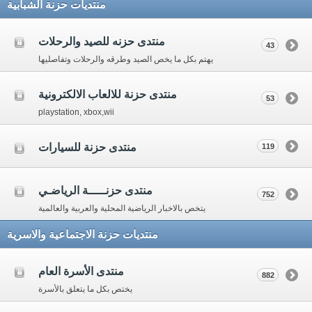
منتديات حزنة الشبابية
منتدى حزنه للصيد والرحلات
43
يهتم بكل ما يخص الصيد وطرقه والرحلات وتفاصليها
منتدى حزنة للالعاب الالكترونية
53
playstation, xbox,wii
منتدى حزنة للسيارات
119
منتدى حزنـــــة الرياضـي
752
يتخص بالاخبار الرياضية المحلية والعربية والعالمية
منتديات حزنة الاجتماعية والاسرية
منتدى الأسرة العام
882
يختص بكل ما يتعلق بالأسرة