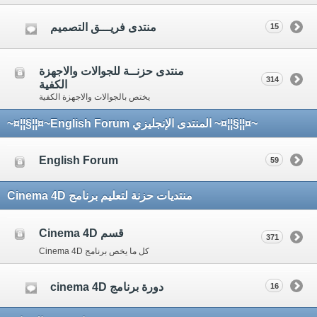
منتدى فريـــق التصميم
15
منتدى حزنــة للجوالات والاجهزة
314
الكفية
يختص بالجوالات والاجهزة الكفية
~¤¦¦§¦¦¤~ المنتدى الإنجليزي English Forum~¤¦¦§¦¦¤~
English Forum
59
منتديات حزنة لتعليم برنامج Cinema 4D
قسم Cinema 4D
371
كل ما يخص برنامج Cinema 4D
دورة برنامج cinema 4D
16