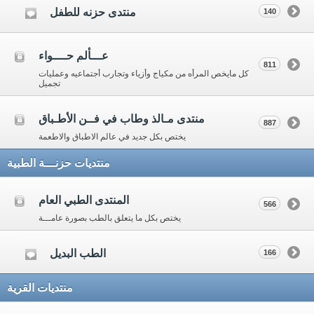
منتدى حزنه للطفل
140
عـــألم حــــواء
811
كل مايخص المرأه من مكياج وأزياء وتجارب أجتماعيه وعمليات
تجميل
منتدى مـالذ وطاب في فــن الأطـباق
887
يختص بكل جديد في عالم الاطباق والاطعمة
منتديات حزنـــة الطبية
المنتدى الطبي العام
566
يختص بكل ما يتعلق بالطب بصورة عامـــة
الطب البديل
166
منتديات القرية