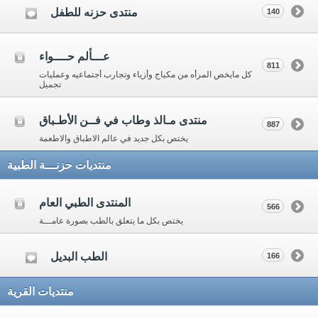
منتدى حزنه للطفل
140
عـــألم حــــواء
811
كل مايخص المرأه من مكياج وأزياء وتجارب أجتماعيه وعمليات
تجميل
منتدى مـالذ وطاب في فــن الأطـباق
887
يختص بكل جديد في عالم الاطباق والاطعمة
منتديات حزنـــة الطبية
المنتدى الطبي العام
566
يختص بكل ما يتعلق بالطب بصورة عامـــة
الطب البديل
166
منتديات القرية