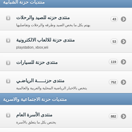
منتديات حزنة الشبابية
منتدى حزنه للصيد والرحلات
43
يهتم بكل ما يخص الصيد وطرقه والرحلات وتفاصليها
منتدى حزنة للالعاب الالكترونية
53
playstation, xbox,wii
منتدى حزنة للسيارات
119
منتدى حزنـــــة الرياضـي
752
يتخص بالاخبار الرياضية المحلية والعربية والعالمية
منتديات حزنة الاجتماعية والاسرية
منتدى الأسرة العام
882
يختص بكل ما يتعلق بالأسرة