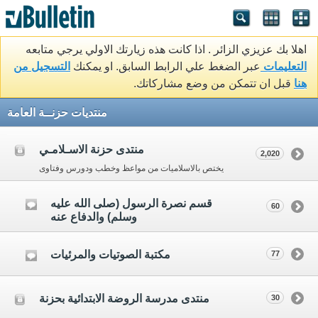
اهلا بك عزيزي الزائر . اذا كانت هذه زيارتك الاولي يرجي متابعه
التعليمات
عبر الضغط علي الرابط السابق. او يمكنك
التسجيل من
هنا
قبل ان تتمكن من وضع مشاركاتك.
منتديات حزنــة العامة
منتدى حزنة الاسـلامـي
2,020
يختص بالاسلاميات من مواعظ وخطب ودورس وفتاوى
قسم نصرة الرسول (صلى الله عليه
60
وسلم) والدفاع عنه
مكتبة الصوتيات والمرئيات
77
منتدى مدرسة الروضة الابتدائية بحزنة
30