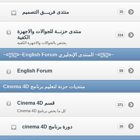
منتدى فريـــق التصميم
15
منتدى حزنــة للجوالات والاجهزة
314
الكفية
يختص بالجوالات والاجهزة الكفية
~¤¦¦§¦¦¤~ المنتدى الإنجليزي English Forum~¤¦¦§¦¦¤~
English Forum
59
منتديات حزنة لتعليم برنامج Cinema 4D
قسم Cinema 4D
371
كل ما يخص برنامج Cinema 4D
دورة برنامج cinema 4D
16