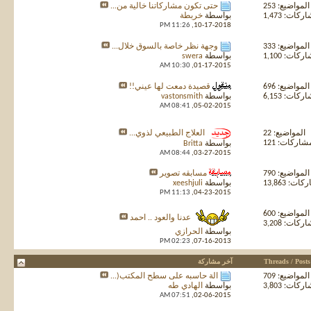
المواضيع: 253
حتى تكون مشاركاتنا خالية من...
كات: 1,473
بواسطة
خربطة
11:26 PM
10-17-2018,
المواضيع: 333
وجهة نظر خاصة بالسوق خلال...
كات: 1,100
بواسطة
swera
10:30 AM
01-17-2015,
المواضيع: 696
قصيدة دمعت لها عيني!!
كات: 6,153
بواسطة
vastonsmith
08:41 AM
05-02-2015,
المواضيع: 22
العلاج الطبيعي لذوي...
شاركات: 121
بواسطة
Britta
08:44 AM
03-27-2015,
المواضيع: 790
مسابقه تصوير
ت: 13,863
بواسطة
xeeshjuli
11:13 PM
04-23-2015,
المواضيع: 600
عدنا والعود .. احمد
كات: 3,208
بواسطة
الحرازي
02:23 PM
07-16-2013,
Threads / Posts
آخر مشاركة
المواضيع: 709
آلة حاسبه على سطح المكتب(...
كات: 3,803
بواسطة
الهادي طه
07:51 AM
02-06-2015,