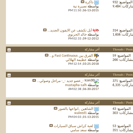
المواضيع: 932
ذاكرة
كات: 9,484
بواسطة
نصيرة نية
11:50 PM
06-13-2015,
المواضيع: 314
أبل تكشف عن الايفون الجديد...
كات: 1,606
بواسطة
خالد الحزنوي
02:33 PM
09-12-2012,
Threads / Posts
آخر مشاركة
المواضيع: 59
الفرق بين Past Continuous و...
شاركات: 266
بواسطة
عظيمة الهلالي
12:54 PM
03-25-2018,
Threads / Posts
آخر مشاركة
المواضيع: 371
-_عضو جديد -_- مراحل وصولي...
كات: 6,335
بواسطة
mustapha-salh
02:38 AM
06-30-2017,
Threads / Posts
آخر مشاركة
المواضيع: 43
الشاهين ,,انواعها بالصور
شاركات: 303
بواسطة
waleed1
04:03 PM
01-13-2015,
المواضيع: 53
لعبة كراش سباق السيارات
شاركات: 351
بواسطة
سعد سامي