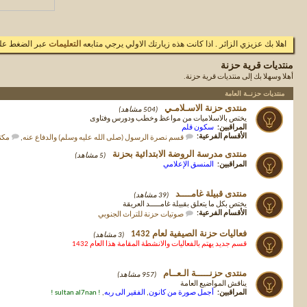
اهلا بك عزيزي الزائر . اذا كانت هذه زيارتك الاولي يرجي متابعه
التعليمات
عبر الضغط علي
منتديات قرية حزنة
أهلا وسهلا بك إلى منتديات قرية حزنة.
منتديات حزنــة العامة
منتدى حزنة الاسـلامـي
(504 مشاهد)
يختص بالاسلاميات من مواعظ وخطب ودورس وفتاوى
المراقبين:
سكون قلم
الأقسام الفرعية:
قسم نصرة الرسول (صلى الله عليه وسلم) والدفاع عنه
,
مكتب
منتدى مدرسة الروضة الابتدائية بحزنة
(5 مشاهد)
المراقبين:
المنسق الإعلامي
منتدى قبيلة غامــــد
(39 مشاهد)
يختص بكل ما يتعلق بقبيلة غامـــــد العريقة
الأقسام الفرعية:
صوتيات حزنة للتراث الجنوبي
فعاليات حزنة الصيفية لعام 1432
(3 مشاهد)
قسم جديد يهتم بالفعاليات والانشطة المقامة هذا العام 1432
منتدى حزنـــــة الـعــام
(957 مشاهد)
يناقش المواضيع العامة
المراقبين:
أجمل صورة من كانون
,
الفقير الى ربه
,
! sultan al7nan !