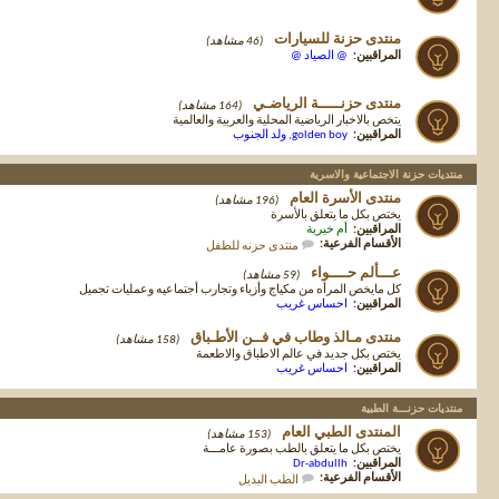
منتدى حزنة للسيارات
(46 مشاهد)
المراقبين:
@ الصياد @
منتدى حزنـــــة الرياضـي
(164 مشاهد)
يتخص بالاخبار الرياضية المحلية والعربية والعالمية
المراقبين:
golden boy
,
ولد الجنوب
منتديات حزنة الاجتماعية والاسرية
منتدى الأسرة العام
(196 مشاهد)
يختص بكل ما يتعلق بالأسرة
المراقبين:
أم خيرية
الأقسام الفرعية:
منتدى حزنه للطفل
عـــألم حــــواء
(59 مشاهد)
كل مايخص المرأه من مكياج وأزياء وتجارب أجتماعيه وعمليات تجميل
المراقبين:
احساس غريب
منتدى مـالذ وطاب في فــن الأطـباق
(158 مشاهد)
يختص بكل جديد في عالم الاطباق والاطعمة
المراقبين:
احساس غريب
منتديات حزنـــة الطبية
المنتدى الطبي العام
(153 مشاهد)
يختص بكل ما يتعلق بالطب بصورة عامـــة
المراقبين:
Dr-abdullh
الأقسام الفرعية:
الطب البديل