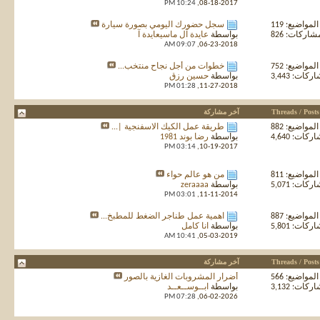
10:24 PM
08-18-2017,
المواضيع: 119
سجل حضورك اليومي بصورة سيارة
شاركات: 826
بواسطة
عايدة آل ماسيعايدة آ
09:07 AM
06-23-2018,
المواضيع: 752
خطوات من أجل نجاح منتخب...
كات: 3,443
بواسطة
حسين رزق
01:28 PM
11-27-2018,
Threads / Posts
آخر مشاركة
المواضيع: 882
طريقة عمل الكيك الاسفنجية |...
كات: 4,640
بواسطة
رضا بوند 1981
03:14 PM
10-19-2017,
المواضيع: 811
من هو عالم حواء
كات: 5,071
بواسطة
zeraaaa
03:01 PM
11-11-2014,
المواضيع: 887
اهمية عمل طناجر الضغط للمطبخ...
كات: 5,801
بواسطة
انا كامل
10:41 AM
05-03-2019,
Threads / Posts
آخر مشاركة
المواضيع: 566
أضرار المشروبات الغازية بالصور
كات: 3,132
بواسطة
ابــوســعــد
07:28 PM
06-02-2026,