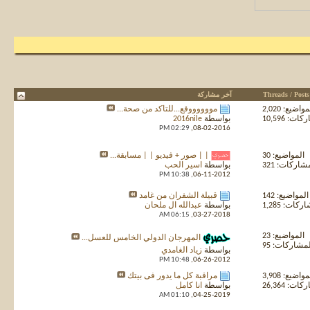
Threads / Posts
آخر مشاركة
واضيع: 2,020
مووووووقع...للتأكد من صحة...
ت: 10,596
بواسطة
2016nile
02:29 PM
08-02-2016,
المواضيع: 30
| | صور + فيديو | | مسابقة...
شاركات: 321
بواسطة
اسير الحب
10:38 PM
06-11-2012,
المواضيع: 142
قبيلة الشفران من غامد
كات: 1,285
بواسطة
عبدالله ال ملحان
06:15 AM
03-27-2018,
المواضيع: 23
المهرجان الدولي الخامس للعسل...
مشاركات: 95
بواسطة
زياد الغامدي
10:48 PM
06-26-2012,
واضيع: 3,908
مراقبة كل ما يدور فى بيتك
ت: 26,364
بواسطة
انا كامل
01:10 AM
04-25-2019,