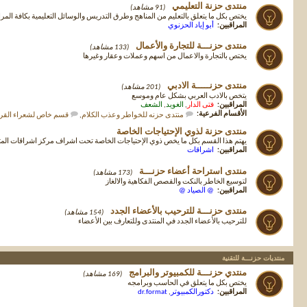
منتدى حزنة التعليمي
(91 مشاهد)
يختص بكل ما يتعلق بالتعليم من المناهج وطرق التدريس والوسائل التعليمية بكافة المر
المراقبين:
أبو إياد الحزنوي
منتدى حزنـــة للتجارة والأعمال
(133 مشاهد)
يختص بالتجارة والاعمال من اسهم وعملات وعقار وغيرها
منتدى حزنـــــة الادبي
(201 مشاهد)
يتخص بالادب العربي بشكل عام وموسع
المراقبين:
فتى الدار
,
الغويد
,
الشعف
الأقسام الفرعية:
منتدى حزنه للخواطر وعذب الكلام
,
قسم خاص لشعراء القري
منتدى حزنة لذوي الإحتياجات الخاصة
يهتم هذا القسم بكل ما يخص ذوي الإحتياجات الخاصة تحت اشراف مركز اشراقات ا
المراقبين:
اشراقات
منتدى استراحة أعضاء حزنـــة
(173 مشاهد)
لتوسيع الخاطر بالنكت والقصص الفكاهية والالغاز
المراقبين:
@ الصياد @
منتدى حزنـــة للترحيب بالأعضاء الجدد
(154 مشاهد)
للترحيب بالأعضاء الجدد في المنتدى وللتعارف بين الأعضاء
منتديات حزنـــة للتقنية
منتدي حزنـــة للكمبيوتر والبرامج
(169 مشاهد)
يختص بكل ما يتعلق في الحاسب وبرامجه
المراقبين:
دكتورالكمبيوتر
,
dr.format