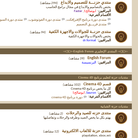
منتدي حزنـــة للتصميم والابداع
(294 مشاهد)
يختص بالتصاميم والابداع في مجال برامج الحاسب
المراقبين:
ابوصالح1
,
Faster
الأقسام الفرعية:
منتدى دورة برنامج الإفترإفكت
,
منتدى دورة الفوتوشوب
,
منتدى دورة الس
منتدى فريـــق التصميم
منتدى حزنــة للجوالات والاجهزة الكفية
(94 مشاهد)
يختص بالجوالات والاجهزة الكفية
المراقبين:
dr.format
~¤¦¦§¦¦¤~ المنتدى الإنجليزي English Forum~¤¦¦§¦¦¤~
English Forum
(39 مشاهد)
المراقبين:
البرنسيسة
منتديات حزنة لتعليم برنامج Cinema 4D
قسم Cinema 4D
(102 مشاهد)
كل ما يخص برنامج Cinema 4D
المراقبين:
Sauron
,
ابوصالح1
الأقسام الفرعية:
دورة برنامج cinema 4D
منتديات حزنة الشبابية
منتدى حزنه للصيد والرحلات
(2 مشاهد)
يهتم بكل ما يخص الصيد وطرقه والرحلات وتفاصليها
منتدى حزنة للالعاب الالكترونية
(12 مشاهد)
playstation, xbox,wii