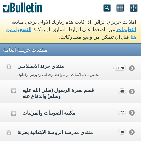
اهلا بك عزيزي الزائر . اذا كانت هذه زيارتك الاولي يرجي متابعه
التعليمات
عبر الضغط علي الرابط السابق. او يمكنك
التسجيل من
هنا
قبل ان تتمكن من وضع مشاركاتك.
منتديات حزنــة العامة
منتدى حزنة الاسـلامـي
2,020
يختص بالاسلاميات من مواعظ وخطب ودورس وفتاوى
قسم نصرة الرسول (صلى الله عليه
60
وسلم) والدفاع عنه
مكتبة الصوتيات والمرئيات
77
منتدى مدرسة الروضة الابتدائية بحزنة
30