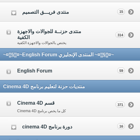
منتدى فريـــق التصميم
15
منتدى حزنــة للجوالات والاجهزة
314
الكفية
يختص بالجوالات والاجهزة الكفية
~¤¦¦§¦¦¤~ المنتدى الإنجليزي English Forum~¤¦¦§¦¦¤~
English Forum
59
منتديات حزنة لتعليم برنامج Cinema 4D
قسم Cinema 4D
371
كل ما يخص برنامج Cinema 4D
دورة برنامج cinema 4D
16