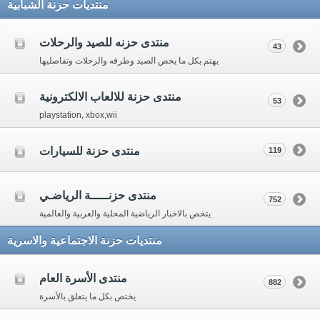
منتديات حزنة الشبابية
منتدى حزنه للصيد والرحلات
43
يهتم بكل ما يخص الصيد وطرقه والرحلات وتفاصليها
منتدى حزنة للالعاب الالكترونية
53
playstation, xbox,wii
منتدى حزنة للسيارات
119
منتدى حزنـــــة الرياضـي
752
يتخص بالاخبار الرياضية المحلية والعربية والعالمية
منتديات حزنة الاجتماعية والاسرية
منتدى الأسرة العام
882
يختص بكل ما يتعلق بالأسرة