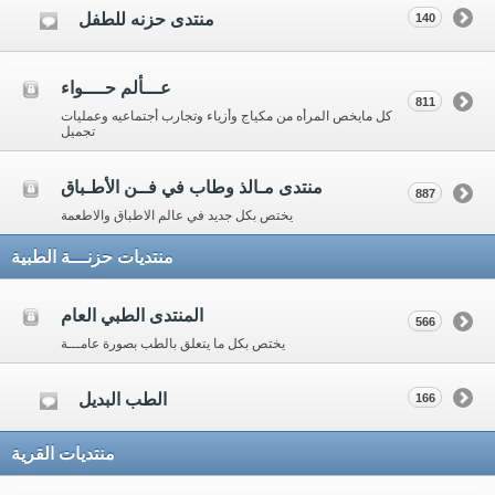
منتدى حزنه للطفل
140
عـــألم حــــواء
811
كل مايخص المرأه من مكياج وأزياء وتجارب أجتماعيه وعمليات
تجميل
منتدى مـالذ وطاب في فــن الأطـباق
887
يختص بكل جديد في عالم الاطباق والاطعمة
منتديات حزنـــة الطبية
المنتدى الطبي العام
566
يختص بكل ما يتعلق بالطب بصورة عامـــة
الطب البديل
166
منتديات القرية