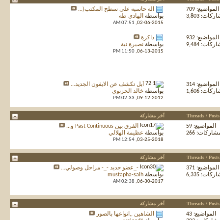
المواضيع: 709
آلة حاسبه على سطح المكتب(...
كات: 3,803
بواسطة
الهادي طه
07:51 AM
02-06-2015,
المواضيع: 932
ذاكرة
كات: 9,484
بواسطة
نصيرة نية
11:50 PM
06-13-2015,
المواضيع: 314
أبل تكشف عن الايفون الجديد...
كات: 1,606
بواسطة
خالد الحزنوي
02:33 PM
09-12-2012,
Threads / Posts
آخر مشاركة
المواضيع: 59
الفرق بين Past Continuous و...
شاركات: 266
بواسطة
عظيمة الهلالي
12:54 PM
03-25-2018,
Threads / Posts
آخر مشاركة
المواضيع: 371
-_عضو جديد -_- مراحل وصولي...
كات: 6,335
بواسطة
mustapha-salh
02:38 AM
06-30-2017,
Threads / Posts
آخر مشاركة
المواضيع: 43
الشاهين ,,انواعها بالصور