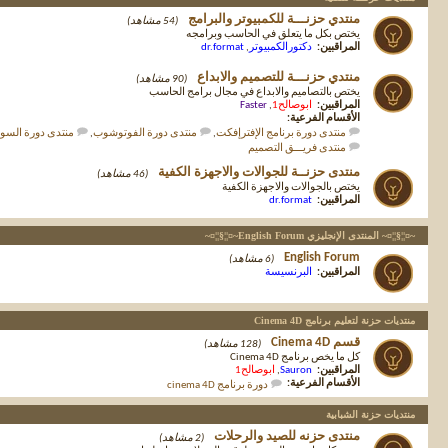
منتدي حزنـــة للكمبيوتر والبرامج
(54 مشاهد)
يختص بكل ما يتعلق في الحاسب وبرامجه
المراقبين:
دكتورالكمبيوتر
,
dr.format
منتدي حزنـــة للتصميم والابداع
(90 مشاهد)
يختص بالتصاميم والابداع في مجال برامج الحاسب
المراقبين:
ابوصالح1
,
Faster
الأقسام الفرعية:
منتدى دورة برنامج الإفترإفكت
,
منتدى دورة الفوتوشوب
,
منتدى دورة الس
منتدى فريـــق التصميم
منتدى حزنــة للجوالات والاجهزة الكفية
(46 مشاهد)
يختص بالجوالات والاجهزة الكفية
المراقبين:
dr.format
~¤¦¦§¦¦¤~ المنتدى الإنجليزي English Forum~¤¦¦§¦¦¤~
English Forum
(6 مشاهد)
المراقبين:
البرنسيسة
منتديات حزنة لتعليم برنامج Cinema 4D
قسم Cinema 4D
(128 مشاهد)
كل ما يخص برنامج Cinema 4D
المراقبين:
Sauron
,
ابوصالح1
الأقسام الفرعية:
دورة برنامج cinema 4D
منتديات حزنة الشبابية
منتدى حزنه للصيد والرحلات
(2 مشاهد)