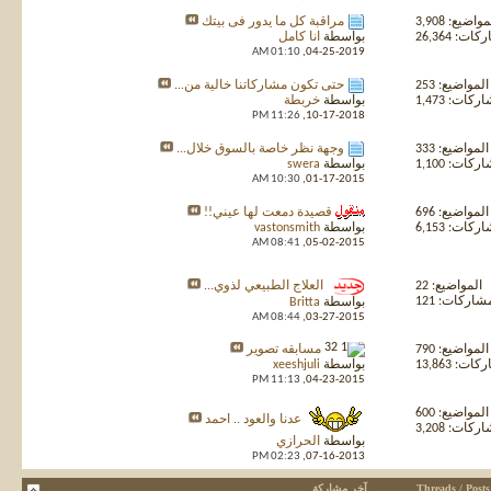
واضيع: 3,908
مراقبة كل ما يدور فى بيتك
ت: 26,364
بواسطة
انا كامل
01:10 AM
04-25-2019,
المواضيع: 253
حتى تكون مشاركاتنا خالية من...
كات: 1,473
بواسطة
خربطة
11:26 PM
10-17-2018,
المواضيع: 333
وجهة نظر خاصة بالسوق خلال...
كات: 1,100
بواسطة
swera
10:30 AM
01-17-2015,
المواضيع: 696
قصيدة دمعت لها عيني!!
كات: 6,153
بواسطة
vastonsmith
08:41 AM
05-02-2015,
المواضيع: 22
العلاج الطبيعي لذوي...
شاركات: 121
بواسطة
Britta
08:44 AM
03-27-2015,
المواضيع: 790
مسابقه تصوير
ت: 13,863
بواسطة
xeeshjuli
11:13 PM
04-23-2015,
المواضيع: 600
عدنا والعود .. احمد
كات: 3,208
بواسطة
الحرازي
02:23 PM
07-16-2013,
Threads / Posts
آخر مشاركة