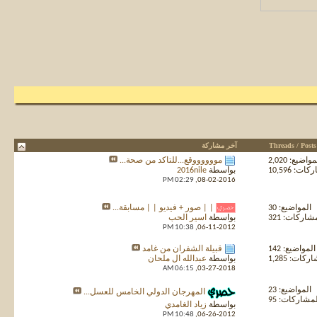
Threads / Posts
آخر مشاركة
واضيع: 2,020
مووووووقع...للتأكد من صحة...
ت: 10,596
بواسطة
2016nile
02:29 PM
08-02-2016,
المواضيع: 30
| | صور + فيديو | | مسابقة...
شاركات: 321
بواسطة
اسير الحب
10:38 PM
06-11-2012,
المواضيع: 142
قبيلة الشفران من غامد
كات: 1,285
بواسطة
عبدالله ال ملحان
06:15 AM
03-27-2018,
المواضيع: 23
المهرجان الدولي الخامس للعسل...
مشاركات: 95
بواسطة
زياد الغامدي
10:48 PM
06-26-2012,