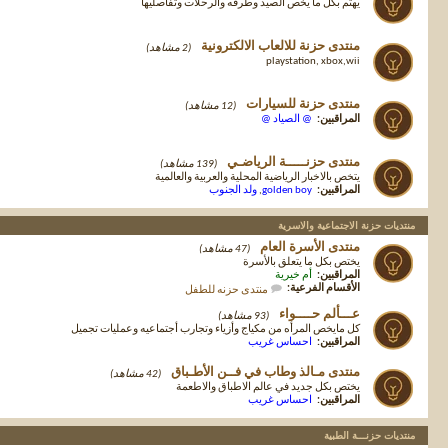
يهتم بكل ما يخص الصيد وطرقه والرحلات وتفاصليها
منتدى حزنة للالعاب الالكترونية
(2 مشاهد)
playstation, xbox,wii
منتدى حزنة للسيارات
(12 مشاهد)
المراقبين:
@ الصياد @
منتدى حزنـــــة الرياضـي
(139 مشاهد)
يتخص بالاخبار الرياضية المحلية والعربية والعالمية
المراقبين:
golden boy
,
ولد الجنوب
منتديات حزنة الاجتماعية والاسرية
منتدى الأسرة العام
(47 مشاهد)
يختص بكل ما يتعلق بالأسرة
المراقبين:
أم خيرية
الأقسام الفرعية:
منتدى حزنه للطفل
عـــألم حــــواء
(93 مشاهد)
كل مايخص المرأه من مكياج وأزياء وتجارب أجتماعيه وعمليات تجميل
المراقبين:
احساس غريب
منتدى مـالذ وطاب في فــن الأطـباق
(42 مشاهد)
يختص بكل جديد في عالم الاطباق والاطعمة
المراقبين:
احساس غريب
منتديات حزنـــة الطبية