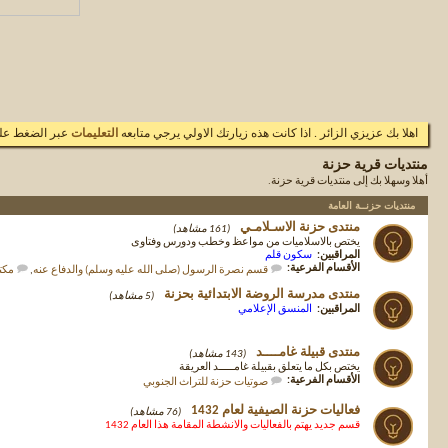
اهلا بك عزيزي الزائر . اذا كانت هذه زيارتك الاولي يرجي متابعه
التعليمات
عبر الضغط علي
منتديات قرية حزنة
أهلا وسهلا بك إلى منتديات قرية حزنة.
منتديات حزنــة العامة
منتدى حزنة الاسـلامـي
(161 مشاهد)
يختص بالاسلاميات من مواعظ وخطب ودورس وفتاوى
المراقبين:
سكون قلم
الأقسام الفرعية:
قسم نصرة الرسول (صلى الله عليه وسلم) والدفاع عنه
,
مكتب
منتدى مدرسة الروضة الابتدائية بحزنة
(5 مشاهد)
المراقبين:
المنسق الإعلامي
منتدى قبيلة غامــــد
(143 مشاهد)
يختص بكل ما يتعلق بقبيلة غامـــــد العريقة
الأقسام الفرعية:
صوتيات حزنة للتراث الجنوبي
فعاليات حزنة الصيفية لعام 1432
(76 مشاهد)
قسم جديد يهتم بالفعاليات والانشطة المقامة هذا العام 1432