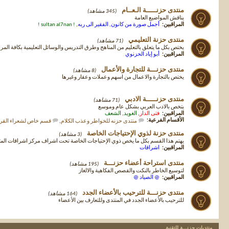
منتدى حزنـــــة الـعــام
(345 مشاهد)
يناقش المواضيع العامة
المراقبين:
أجمل صورة من كانون
,
الفقير الى ربه
,
! sultan al7nan !
منتدى حزنة التعليمي
(71 مشاهد)
يختص بكل ما يتعلق بالتعليم من المناهج وطرق التدريس والوسائل التعليمية بكافة المر
المراقبين:
أبو إياد الحزنوي
منتدى حزنـــة للتجارة والأعمال
(8 مشاهد)
يختص بالتجارة والاعمال من اسهم وعملات وعقار وغيرها
منتدى حزنـــــة الادبي
(71 مشاهد)
يتخص بالادب العربي بشكل عام وموسع
المراقبين:
فتى الدار
,
الغويد
,
الشعف
الأقسام الفرعية:
منتدى حزنه للخواطر وعذب الكلام
,
قسم خاص لشعراء القري
منتدى حزنة لذوي الإحتياجات الخاصة
(3 مشاهد)
يهتم هذا القسم بكل ما يخص ذوي الإحتياجات الخاصة تحت اشراف مركز اشراقات ا
المراقبين:
اشراقات
منتدى استراحة أعضاء حزنـــة
(195 مشاهد)
لتوسيع الخاطر بالنكت والقصص الفكاهية والالغاز
المراقبين:
@ الصياد @
منتدى حزنـــة للترحيب بالأعضاء الجدد
(164 مشاهد)
للترحيب بالأعضاء الجدد في المنتدى وللتعارف بين الأعضاء
منتديات حزنـــة للتقنية