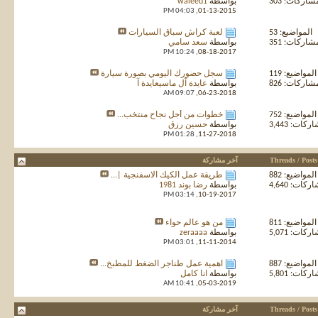
شاركات: 303
بواسطة
waleed1
04:03 PM
01-13-2015,
المواضيع: 53
لعبة كراش سباق السيارات
شاركات: 351
بواسطة
سعد سامي
10:24 PM
08-18-2017,
المواضيع: 119
سجل حضورك اليومي بصورة سيارة
شاركات: 826
بواسطة
عايدة آل ماسيعايدة آ
09:07 AM
06-23-2018,
المواضيع: 752
خطوات من أجل نجاح منتخب...
كات: 3,443
بواسطة
حسين رزق
01:28 PM
11-27-2018,
Threads / Posts
آخر مشاركة
المواضيع: 882
طريقة عمل الكيك الاسفنجية |...
كات: 4,640
بواسطة
رضا بوند 1981
03:14 PM
10-19-2017,
المواضيع: 811
من هو عالم حواء
كات: 5,071
بواسطة
zeraaaa
03:01 PM
11-11-2014,
المواضيع: 887
اهمية عمل طناجر الضغط للمطبخ...
كات: 5,801
بواسطة
انا كامل
10:41 AM
05-03-2019,
Threads / Posts
آخر مشاركة