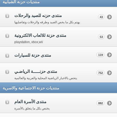
منتديات حزنة الشبابية
منتدى حزنه للصيد والرحلات
43
يهتم بكل ما يخص الصيد وطرقه والرحلات وتفاصليها
منتدى حزنة للالعاب الالكترونية
53
playstation, xbox,wii
منتدى حزنة للسيارات
119
منتدى حزنـــــة الرياضـي
752
يتخص بالاخبار الرياضية المحلية والعربية والعالمية
منتديات حزنة الاجتماعية والاسرية
منتدى الأسرة العام
882
يختص بكل ما يتعلق بالأسرة