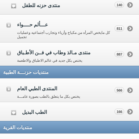
منتدى حزنه للطفل
140
عـــألم حــــواء
811
كل مايخص المرأه من مكياج وأزياء وتجارب أجتماعيه وعمليات
تجميل
منتدى مـالذ وطاب في فــن الأطـباق
887
يختص بكل جديد في عالم الاطباق والاطعمة
منتديات حزنـــة الطبية
المنتدى الطبي العام
566
يختص بكل ما يتعلق بالطب بصورة عامـــة
الطب البديل
166
منتديات القرية