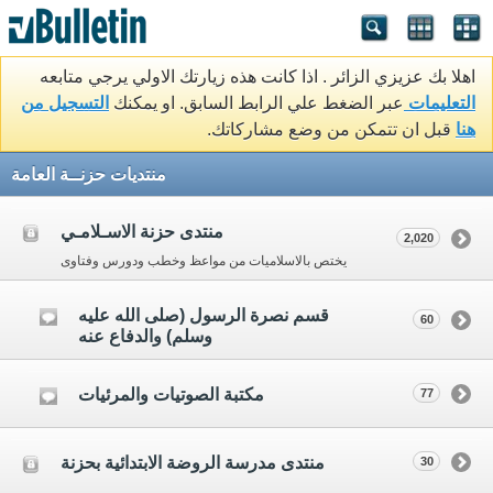
اهلا بك عزيزي الزائر . اذا كانت هذه زيارتك الاولي يرجي متابعه
التعليمات
عبر الضغط علي الرابط السابق. او يمكنك
التسجيل من
هنا
قبل ان تتمكن من وضع مشاركاتك.
منتديات حزنــة العامة
منتدى حزنة الاسـلامـي
2,020
يختص بالاسلاميات من مواعظ وخطب ودورس وفتاوى
قسم نصرة الرسول (صلى الله عليه
60
وسلم) والدفاع عنه
مكتبة الصوتيات والمرئيات
77
منتدى مدرسة الروضة الابتدائية بحزنة
30