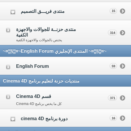
منتدى فريـــق التصميم
15
منتدى حزنــة للجوالات والاجهزة
314
الكفية
يختص بالجوالات والاجهزة الكفية
~¤¦¦§¦¦¤~ المنتدى الإنجليزي English Forum~¤¦¦§¦¦¤~
English Forum
59
منتديات حزنة لتعليم برنامج Cinema 4D
قسم Cinema 4D
371
كل ما يخص برنامج Cinema 4D
دورة برنامج cinema 4D
16