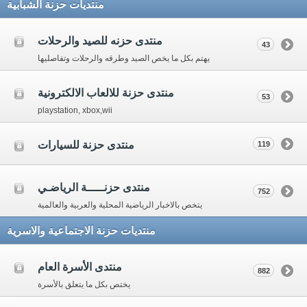
منتديات حزنة الشبابية
منتدى حزنه للصيد والرحلات
43
يهتم بكل ما يخص الصيد وطرقه والرحلات وتفاصليها
منتدى حزنة للالعاب الالكترونية
53
playstation, xbox,wii
منتدى حزنة للسيارات
119
منتدى حزنـــــة الرياضـي
752
يتخص بالاخبار الرياضية المحلية والعربية والعالمية
منتديات حزنة الاجتماعية والاسرية
منتدى الأسرة العام
882
يختص بكل ما يتعلق بالأسرة