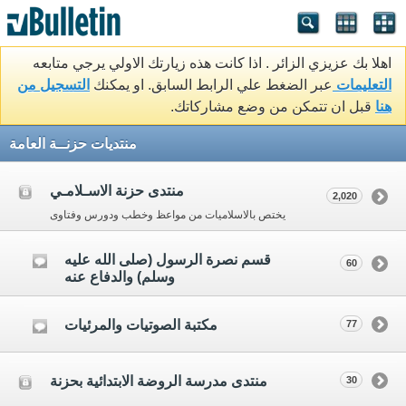
اهلا بك عزيزي الزائر . اذا كانت هذه زيارتك الاولي يرجي متابعه
التعليمات
عبر الضغط علي الرابط السابق. او يمكنك
التسجيل من
هنا
قبل ان تتمكن من وضع مشاركاتك.
منتديات حزنــة العامة
منتدى حزنة الاسـلامـي
2,020
يختص بالاسلاميات من مواعظ وخطب ودورس وفتاوى
قسم نصرة الرسول (صلى الله عليه
60
وسلم) والدفاع عنه
مكتبة الصوتيات والمرئيات
77
منتدى مدرسة الروضة الابتدائية بحزنة
30