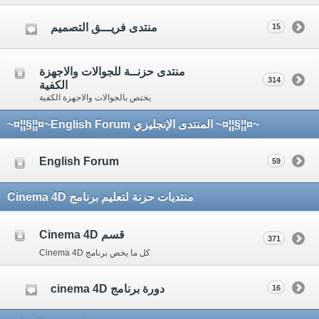
منتدى فريـــق التصميم
15
منتدى حزنــة للجوالات والاجهزة
314
الكفية
يختص بالجوالات والاجهزة الكفية
~¤¦¦§¦¦¤~ المنتدى الإنجليزي English Forum~¤¦¦§¦¦¤~
English Forum
59
منتديات حزنة لتعليم برنامج Cinema 4D
قسم Cinema 4D
371
كل ما يخص برنامج Cinema 4D
دورة برنامج cinema 4D
16