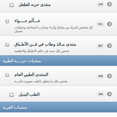
منتدى حزنه للطفل
140
عـــألم حــــواء
811
كل مايخص المرأه من مكياج وأزياء وتجارب أجتماعيه وعمليات
تجميل
منتدى مـالذ وطاب في فــن الأطـباق
887
يختص بكل جديد في عالم الاطباق والاطعمة
منتديات حزنـــة الطبية
المنتدى الطبي العام
566
يختص بكل ما يتعلق بالطب بصورة عامـــة
الطب البديل
166
منتديات القرية