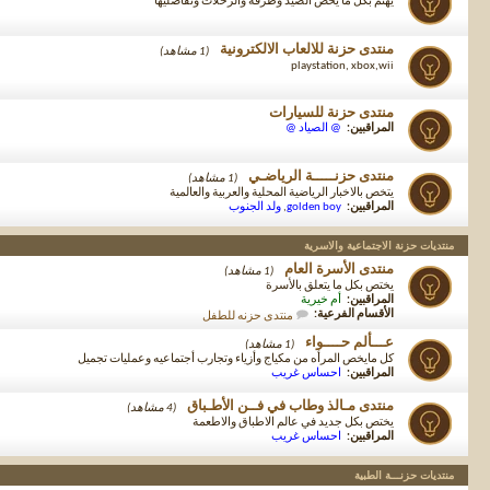
يهتم بكل ما يخص الصيد وطرقه والرحلات وتفاصليها
منتدى حزنة للالعاب الالكترونية
(1 مشاهد)
playstation, xbox,wii
منتدى حزنة للسيارات
المراقبين:
@ الصياد @
منتدى حزنـــــة الرياضـي
(1 مشاهد)
يتخص بالاخبار الرياضية المحلية والعربية والعالمية
المراقبين:
golden boy
,
ولد الجنوب
منتديات حزنة الاجتماعية والاسرية
منتدى الأسرة العام
(1 مشاهد)
يختص بكل ما يتعلق بالأسرة
المراقبين:
أم خيرية
الأقسام الفرعية:
منتدى حزنه للطفل
عـــألم حــــواء
(1 مشاهد)
كل مايخص المرأه من مكياج وأزياء وتجارب أجتماعيه وعمليات تجميل
المراقبين:
احساس غريب
منتدى مـالذ وطاب في فــن الأطـباق
(4 مشاهد)
يختص بكل جديد في عالم الاطباق والاطعمة
المراقبين:
احساس غريب
منتديات حزنـــة الطبية