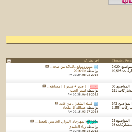
Threads / Posts
آخر مشاركة
واضيع: 2,020
مووووووقع...للتأكد من صحة...
ت: 10,596
بواسطة
2016nile
02:29 PM
08-02-2016,
المواضيع: 30
| | صور + فيديو | | مسابقة...
شاركات: 321
بواسطة
اسير الحب
10:38 PM
06-11-2012,
المواضيع: 142
قبيلة الشفران من غامد
كات: 1,285
بواسطة
عبدالله ال ملحان
06:15 AM
03-27-2018,
المواضيع: 23
المهرجان الدولي الخامس للعسل...
مشاركات: 95
بواسطة
زياد الغامدي
10:48 PM
06-26-2012,