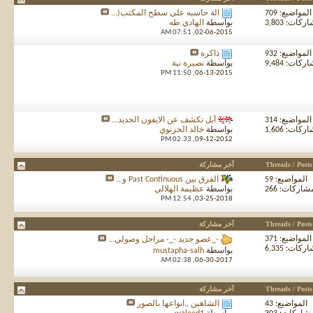
المواضيع: 709
آلة حاسبه على سطح المكتب(...
كات: 3,803
بواسطة
الهادي طه
07:51 AM
02-06-2015,
المواضيع: 932
ذاكرة
كات: 9,484
بواسطة
نصيرة نية
11:50 PM
06-13-2015,
المواضيع: 314
أبل تكشف عن الايفون الجديد...
كات: 1,606
بواسطة
خالد الحزنوي
02:33 PM
09-12-2012,
Threads / Posts
آخر مشاركة
المواضيع: 59
الفرق بين Past Continuous و...
شاركات: 266
بواسطة
عظيمة الهلالي
12:54 PM
03-25-2018,
Threads / Posts
آخر مشاركة
المواضيع: 371
-_عضو جديد -_- مراحل وصولي...
كات: 6,335
بواسطة
mustapha-salh
02:38 AM
06-30-2017,
Threads / Posts
آخر مشاركة
المواضيع: 43
الشاهين ,,انواعها بالصور