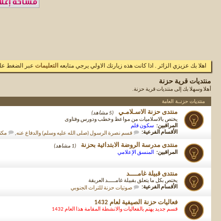
اهلا بك عزيزي الزائر . اذا كانت هذه زيارتك الاولي يرجي متابعه
التعليمات
عبر الضغط علي
منتديات قرية حزنة
أهلا وسهلا بك إلى منتديات قرية حزنة.
منتديات حزنــة العامة
منتدى حزنة الاسـلامـي
(5 مشاهد)
يختص بالاسلاميات من مواعظ وخطب ودورس وفتاوى
المراقبين:
سكون قلم
الأقسام الفرعية:
قسم نصرة الرسول (صلى الله عليه وسلم) والدفاع عنه
,
مكتب
منتدى مدرسة الروضة الابتدائية بحزنة
(1 مشاهد)
المراقبين:
المنسق الإعلامي
منتدى قبيلة غامــــد
يختص بكل ما يتعلق بقبيلة غامـــــد العريقة
الأقسام الفرعية:
صوتيات حزنة للتراث الجنوبي
فعاليات حزنة الصيفية لعام 1432
قسم جديد يهتم بالفعاليات والانشطة المقامة هذا العام 1432