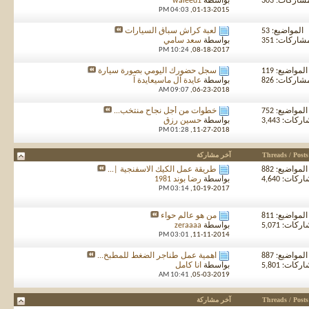
شاركات: 303
بواسطة
waleed1
04:03 PM
01-13-2015,
المواضيع: 53
لعبة كراش سباق السيارات
شاركات: 351
بواسطة
سعد سامي
10:24 PM
08-18-2017,
المواضيع: 119
سجل حضورك اليومي بصورة سيارة
شاركات: 826
بواسطة
عايدة آل ماسيعايدة آ
09:07 AM
06-23-2018,
المواضيع: 752
خطوات من أجل نجاح منتخب...
كات: 3,443
بواسطة
حسين رزق
01:28 PM
11-27-2018,
Threads / Posts
آخر مشاركة
المواضيع: 882
طريقة عمل الكيك الاسفنجية |...
كات: 4,640
بواسطة
رضا بوند 1981
03:14 PM
10-19-2017,
المواضيع: 811
من هو عالم حواء
كات: 5,071
بواسطة
zeraaaa
03:01 PM
11-11-2014,
المواضيع: 887
اهمية عمل طناجر الضغط للمطبخ...
كات: 5,801
بواسطة
انا كامل
10:41 AM
05-03-2019,
Threads / Posts
آخر مشاركة