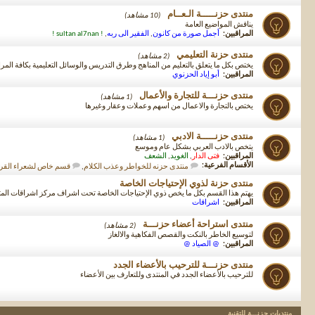
منتدى حزنـــــة الـعــام
(10 مشاهد)
يناقش المواضيع العامة
المراقبين:
أجمل صورة من كانون
,
الفقير الى ربه
,
! sultan al7nan !
منتدى حزنة التعليمي
(2 مشاهد)
يختص بكل ما يتعلق بالتعليم من المناهج وطرق التدريس والوسائل التعليمية بكافة المر
المراقبين:
أبو إياد الحزنوي
منتدى حزنـــة للتجارة والأعمال
(1 مشاهد)
يختص بالتجارة والاعمال من اسهم وعملات وعقار وغيرها
منتدى حزنـــــة الادبي
(1 مشاهد)
يتخص بالادب العربي بشكل عام وموسع
المراقبين:
فتى الدار
,
الغويد
,
الشعف
الأقسام الفرعية:
منتدى حزنه للخواطر وعذب الكلام
,
قسم خاص لشعراء القري
منتدى حزنة لذوي الإحتياجات الخاصة
يهتم هذا القسم بكل ما يخص ذوي الإحتياجات الخاصة تحت اشراف مركز اشراقات ا
المراقبين:
اشراقات
منتدى استراحة أعضاء حزنـــة
(2 مشاهد)
لتوسيع الخاطر بالنكت والقصص الفكاهية والالغاز
المراقبين:
@ الصياد @
منتدى حزنـــة للترحيب بالأعضاء الجدد
للترحيب بالأعضاء الجدد في المنتدى وللتعارف بين الأعضاء
منتديات حزنـــة للتقنية