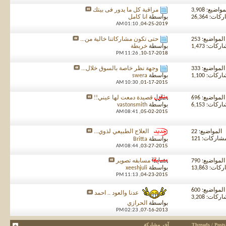
واضيع: 3,908
مراقبة كل ما يدور فى بيتك
ت: 26,364
بواسطة
انا كامل
01:10 AM
04-25-2019,
المواضيع: 253
حتى تكون مشاركاتنا خالية من...
كات: 1,473
بواسطة
خربطة
11:26 PM
10-17-2018,
المواضيع: 333
وجهة نظر خاصة بالسوق خلال...
كات: 1,100
بواسطة
swera
10:30 AM
01-17-2015,
المواضيع: 696
قصيدة دمعت لها عيني!!
كات: 6,153
بواسطة
vastonsmith
08:41 AM
05-02-2015,
المواضيع: 22
العلاج الطبيعي لذوي...
شاركات: 121
بواسطة
Britta
08:44 AM
03-27-2015,
المواضيع: 790
مسابقه تصوير
ت: 13,863
بواسطة
xeeshjuli
11:13 PM
04-23-2015,
المواضيع: 600
عدنا والعود .. احمد
كات: 3,208
بواسطة
الحرازي
02:23 PM
07-16-2013,
Threads / Posts
آخر مشاركة