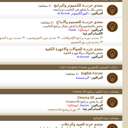
منتدي حزنـــة للكمبيوتر والبرامج
(1 مشاهد)
يختص بكل ما يتعلق في الحاسب وبرامجه
المراقبين:
دكتورالكمبيوتر
,
dr.format
منتدي حزنـــة للتصميم والابداع
(5 مشاهد)
يختص بالتصاميم والابداع في مجال برامج الحاسب
المراقبين:
ابوصالح1
,
Faster
الأقسام الفرعية:
منتدى دورة برنامج الإفترإفكت
,
منتدى دورة الفوتوشوب
,
منتدى دورة الس
منتدى فريـــق التصميم
منتدى حزنــة للجوالات والاجهزة الكفية
يختص بالجوالات والاجهزة الكفية
المراقبين:
dr.format
~¤¦¦§¦¦¤~ المنتدى الإنجليزي English Forum~¤¦¦§¦¦¤~
English Forum
(1 مشاهد)
المراقبين:
البرنسيسة
منتديات حزنة لتعليم برنامج Cinema 4D
قسم Cinema 4D
كل ما يخص برنامج Cinema 4D
المراقبين:
Sauron
,
ابوصالح1
الأقسام الفرعية:
دورة برنامج cinema 4D
منتديات حزنة الشبابية
منتدى حزنه للصيد والرحلات