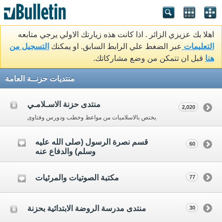
اهلا بك عزيزي الزائر . اذا كانت هذه زيارتك الاولي يرجي متابعه
التعليمات
عبر الضغط علي الرابط السابق. او يمكنك
التسجيل من
هنا
قبل ان تتمكن من وضع مشاركاتك.
منتديات حزنــة العامة
منتدى حزنة الاسـلامـي
2,020
يختص بالاسلاميات من مواعظ وخطب ودورس وفتاوى
قسم نصرة الرسول (صلى الله عليه
60
وسلم) والدفاع عنه
مكتبة الصوتيات والمرئيات
77
منتدى مدرسة الروضة الابتدائية بحزنة
30