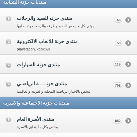
منتديات حزنة الشبابية
منتدى حزنه للصيد والرحلات
43
يهتم بكل ما يخص الصيد وطرقه والرحلات وتفاصليها
منتدى حزنة للالعاب الالكترونية
53
playstation, xbox,wii
منتدى حزنة للسيارات
119
منتدى حزنـــــة الرياضـي
752
يتخص بالاخبار الرياضية المحلية والعربية والعالمية
منتديات حزنة الاجتماعية والاسرية
منتدى الأسرة العام
882
يختص بكل ما يتعلق بالأسرة