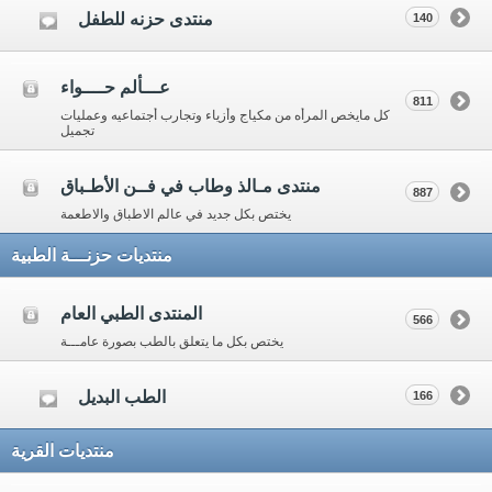
منتدى حزنه للطفل
140
عـــألم حــــواء
811
كل مايخص المرأه من مكياج وأزياء وتجارب أجتماعيه وعمليات
تجميل
منتدى مـالذ وطاب في فــن الأطـباق
887
يختص بكل جديد في عالم الاطباق والاطعمة
منتديات حزنـــة الطبية
المنتدى الطبي العام
566
يختص بكل ما يتعلق بالطب بصورة عامـــة
الطب البديل
166
منتديات القرية