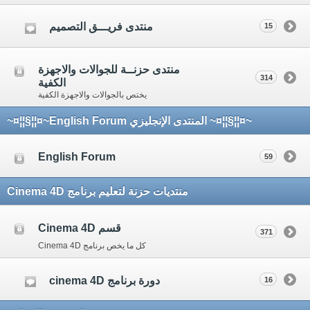
منتدى فريـــق التصميم
15
منتدى حزنــة للجوالات والاجهزة
314
الكفية
يختص بالجوالات والاجهزة الكفية
~¤¦¦§¦¦¤~ المنتدى الإنجليزي English Forum~¤¦¦§¦¦¤~
English Forum
59
منتديات حزنة لتعليم برنامج Cinema 4D
قسم Cinema 4D
371
كل ما يخص برنامج Cinema 4D
دورة برنامج cinema 4D
16