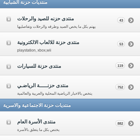
منتديات حزنة الشبابية
منتدى حزنه للصيد والرحلات
43
يهتم بكل ما يخص الصيد وطرقه والرحلات وتفاصليها
منتدى حزنة للالعاب الالكترونية
53
playstation, xbox,wii
منتدى حزنة للسيارات
119
منتدى حزنـــــة الرياضـي
752
يتخص بالاخبار الرياضية المحلية والعربية والعالمية
منتديات حزنة الاجتماعية والاسرية
منتدى الأسرة العام
882
يختص بكل ما يتعلق بالأسرة