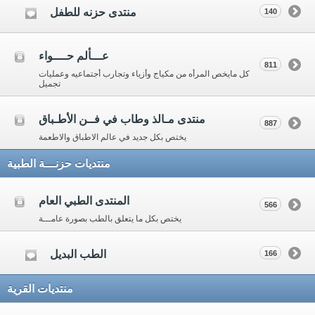
منتدى حزنه للطفل
140
عـــألم حــــواء
811
كل مايخص المرأه من مكياج وأزياء وتجارب أجتماعيه وعمليات
تجميل
منتدى مـالذ وطاب في فــن الأطـباق
887
يختص بكل جديد في عالم الاطباق والاطعمة
منتديات حزنـــة الطبية
المنتدى الطبي العام
566
يختص بكل ما يتعلق بالطب بصورة عامـــة
الطب البديل
166
منتديات القرية