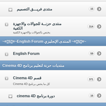
منتدى فريـــق التصميم
15
منتدى حزنــة للجوالات والاجهزة
314
الكفية
يختص بالجوالات والاجهزة الكفية
~¤¦¦§¦¦¤~ المنتدى الإنجليزي English Forum~¤¦¦§¦¦¤~
English Forum
59
منتديات حزنة لتعليم برنامج Cinema 4D
قسم Cinema 4D
371
كل ما يخص برنامج Cinema 4D
دورة برنامج cinema 4D
16