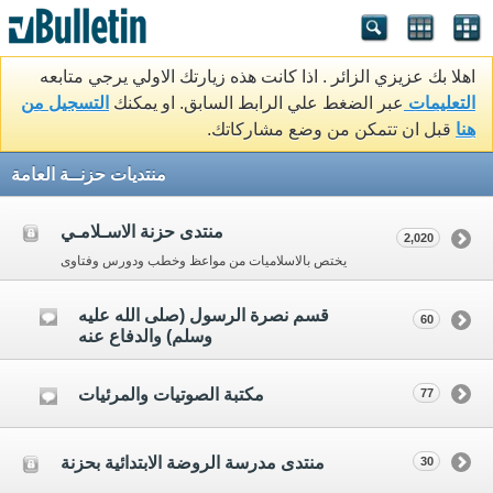
اهلا بك عزيزي الزائر . اذا كانت هذه زيارتك الاولي يرجي متابعه
التعليمات
عبر الضغط علي الرابط السابق. او يمكنك
التسجيل من
هنا
قبل ان تتمكن من وضع مشاركاتك.
منتديات حزنــة العامة
منتدى حزنة الاسـلامـي
2,020
يختص بالاسلاميات من مواعظ وخطب ودورس وفتاوى
قسم نصرة الرسول (صلى الله عليه
60
وسلم) والدفاع عنه
مكتبة الصوتيات والمرئيات
77
منتدى مدرسة الروضة الابتدائية بحزنة
30