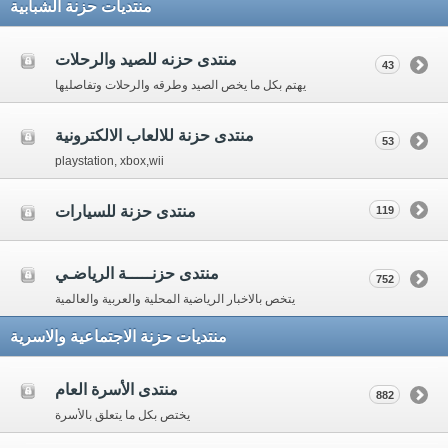
منتديات حزنة الشبابية
منتدى حزنه للصيد والرحلات
43
يهتم بكل ما يخص الصيد وطرقه والرحلات وتفاصليها
منتدى حزنة للالعاب الالكترونية
53
playstation, xbox,wii
منتدى حزنة للسيارات
119
منتدى حزنـــــة الرياضـي
752
يتخص بالاخبار الرياضية المحلية والعربية والعالمية
منتديات حزنة الاجتماعية والاسرية
منتدى الأسرة العام
882
يختص بكل ما يتعلق بالأسرة