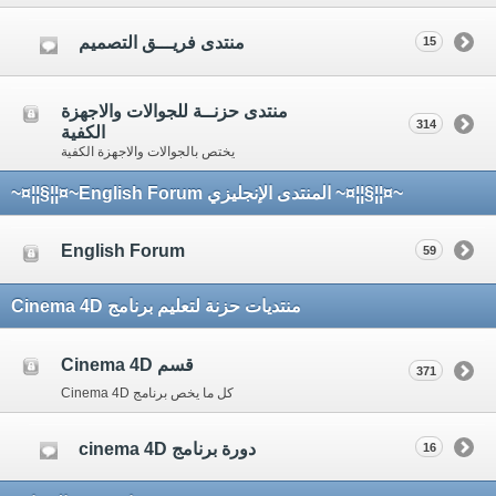
منتدى فريـــق التصميم
15
منتدى حزنــة للجوالات والاجهزة
314
الكفية
يختص بالجوالات والاجهزة الكفية
~¤¦¦§¦¦¤~ المنتدى الإنجليزي English Forum~¤¦¦§¦¦¤~
English Forum
59
منتديات حزنة لتعليم برنامج Cinema 4D
قسم Cinema 4D
371
كل ما يخص برنامج Cinema 4D
دورة برنامج cinema 4D
16