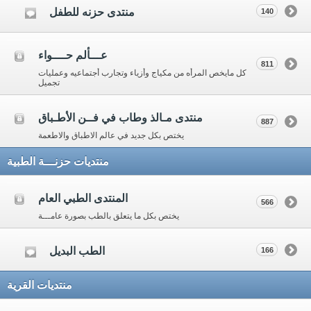
منتدى حزنه للطفل
140
عـــألم حــــواء
811
كل مايخص المرأه من مكياج وأزياء وتجارب أجتماعيه وعمليات
تجميل
منتدى مـالذ وطاب في فــن الأطـباق
887
يختص بكل جديد في عالم الاطباق والاطعمة
منتديات حزنـــة الطبية
المنتدى الطبي العام
566
يختص بكل ما يتعلق بالطب بصورة عامـــة
الطب البديل
166
منتديات القرية