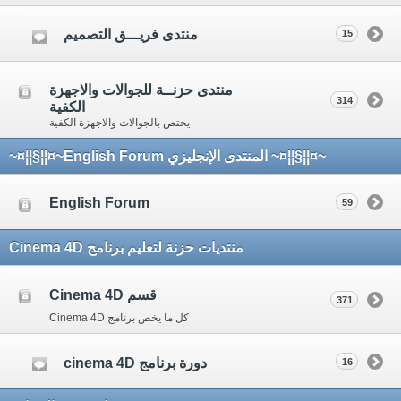
منتدى فريـــق التصميم
15
منتدى حزنــة للجوالات والاجهزة
314
الكفية
يختص بالجوالات والاجهزة الكفية
~¤¦¦§¦¦¤~ المنتدى الإنجليزي English Forum~¤¦¦§¦¦¤~
English Forum
59
منتديات حزنة لتعليم برنامج Cinema 4D
قسم Cinema 4D
371
كل ما يخص برنامج Cinema 4D
دورة برنامج cinema 4D
16