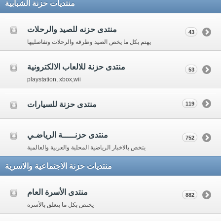
منتديات حزنة الشبابية
منتدى حزنه للصيد والرحلات
43
يهتم بكل ما يخص الصيد وطرقه والرحلات وتفاصليها
منتدى حزنة للالعاب الالكترونية
53
playstation, xbox,wii
منتدى حزنة للسيارات
119
منتدى حزنـــــة الرياضـي
752
يتخص بالاخبار الرياضية المحلية والعربية والعالمية
منتديات حزنة الاجتماعية والاسرية
منتدى الأسرة العام
882
يختص بكل ما يتعلق بالأسرة