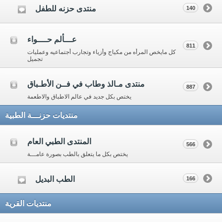
منتدى حزنه للطفل
140
عـــألم حــــواء
811
كل مايخص المرأه من مكياج وأزياء وتجارب أجتماعيه وعمليات
تجميل
منتدى مـالذ وطاب في فــن الأطـباق
887
يختص بكل جديد في عالم الاطباق والاطعمة
منتديات حزنـــة الطبية
المنتدى الطبي العام
566
يختص بكل ما يتعلق بالطب بصورة عامـــة
الطب البديل
166
منتديات القرية