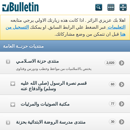
اهلا بك عزيزي الزائر . اذا كانت هذه زيارتك الاولي يرجي متابعه
التعليمات
عبر الضغط علي الرابط السابق. او يمكنك
التسجيل من
هنا
قبل ان تتمكن من وضع مشاركاتك.
منتديات حزنــة العامة
منتدى حزنة الاسـلامـي
2,020
يختص بالاسلاميات من مواعظ وخطب ودورس وفتاوى
قسم نصرة الرسول (صلى الله عليه
60
وسلم) والدفاع عنه
مكتبة الصوتيات والمرئيات
77
منتدى مدرسة الروضة الابتدائية بحزنة
30