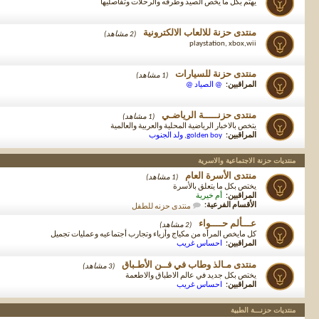
يهتم بكل ما يخص الصيد وطرقه والرحلات وتفاصليها
منتدى حزنة للالعاب الالكترونية
(2 مشاهد)
playstation, xbox,wii
منتدى حزنة للسيارات
(1 مشاهد)
المراقبين:
@ الصياد @
منتدى حزنـــــة الرياضـي
(1 مشاهد)
يتخص بالاخبار الرياضية المحلية والعربية والعالمية
المراقبين:
golden boy
,
ولد الجنوب
منتديات حزنة الاجتماعية والاسرية
منتدى الأسرة العام
(1 مشاهد)
يختص بكل ما يتعلق بالأسرة
المراقبين:
أم خيرية
الأقسام الفرعية:
منتدى حزنه للطفل
عـــألم حــــواء
(2 مشاهد)
كل مايخص المرأه من مكياج وأزياء وتجارب أجتماعيه وعمليات تجميل
المراقبين:
احساس غريب
منتدى مـالذ وطاب في فــن الأطـباق
(3 مشاهد)
يختص بكل جديد في عالم الاطباق والاطعمة
المراقبين:
احساس غريب
منتديات حزنـــة الطبية