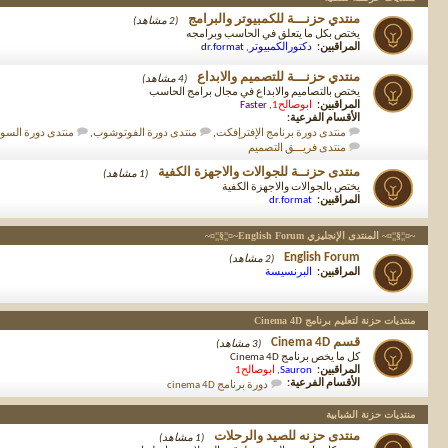
منتدي حزنـــة للكمبيوتر والبرامج
(2 مشاهد)
يختص بكل ما يتعلق في الحاسب وبرامجه
المراقبين:
دكتورالكمبيوتر
,
dr.format
منتدي حزنـــة للتصميم والابداع
(4 مشاهد)
يختص بالتصاميم والابداع في مجال برامج الحاسب
المراقبين:
ابوصالح1
,
Faster
الأقسام الفرعية:
منتدى دورة برنامج الإفترإفكت
,
منتدى دورة الفوتوشوب
,
منتدى دورة الس
منتدى فريـــق التصميم
منتدى حزنــة للجوالات والاجهزة الكفية
(1 مشاهد)
يختص بالجوالات والاجهزة الكفية
المراقبين:
dr.format
~¤¦¦§¦¦¤~ المنتدى الإنجليزي English Forum~¤¦¦§¦¦¤~
English Forum
(2 مشاهد)
المراقبين:
البرنسيسة
منتديات حزنة لتعليم برنامج Cinema 4D
قسم Cinema 4D
(3 مشاهد)
كل ما يخص برنامج Cinema 4D
المراقبين:
Sauron
,
ابوصالح1
الأقسام الفرعية:
دورة برنامج cinema 4D
منتديات حزنة الشبابية
منتدى حزنه للصيد والرحلات
(1 مشاهد)