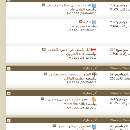
المواضيع: 709
آلة حاسبه على سطح المكتب(...
كات: 3,803
بواسطة
الهادي طه
07:51 AM
02-06-2015,
المواضيع: 932
ذاكرة
كات: 9,484
بواسطة
نصيرة نية
11:50 PM
06-13-2015,
المواضيع: 314
أبل تكشف عن الايفون الجديد...
كات: 1,606
بواسطة
خالد الحزنوي
02:33 PM
09-12-2012,
Threads / Posts
آخر مشاركة
المواضيع: 59
الفرق بين Past Continuous و...
شاركات: 266
بواسطة
عظيمة الهلالي
12:54 PM
03-25-2018,
Threads / Posts
آخر مشاركة
المواضيع: 371
-_عضو جديد -_- مراحل وصولي...
كات: 6,335
بواسطة
mustapha-salh
02:38 AM
06-30-2017,
Threads / Posts
آخر مشاركة
المواضيع: 43
الشاهين ,,انواعها بالصور