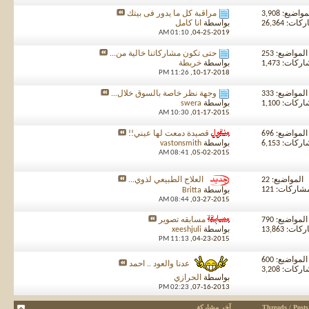
واضيع: 3,908
مراقبة كل ما يدور فى بيتك
ت: 26,364
بواسطة
انا كامل
01:10 AM
04-25-2019,
المواضيع: 253
حتى تكون مشاركاتنا خالية من...
كات: 1,473
بواسطة
خربطة
11:26 PM
10-17-2018,
المواضيع: 333
وجهة نظر خاصة بالسوق خلال...
كات: 1,100
بواسطة
swera
10:30 AM
01-17-2015,
المواضيع: 696
قصيدة دمعت لها عيني!!
كات: 6,153
بواسطة
vastonsmith
08:41 AM
05-02-2015,
المواضيع: 22
العلاج الطبيعي لذوي...
شاركات: 121
بواسطة
Britta
08:44 AM
03-27-2015,
المواضيع: 790
مسابقه تصوير
ت: 13,863
بواسطة
xeeshjuli
11:13 PM
04-23-2015,
المواضيع: 600
عدنا والعود .. احمد
كات: 3,208
بواسطة
الحرازي
02:23 PM
07-16-2013,
Threads / Posts
آخر مشاركة