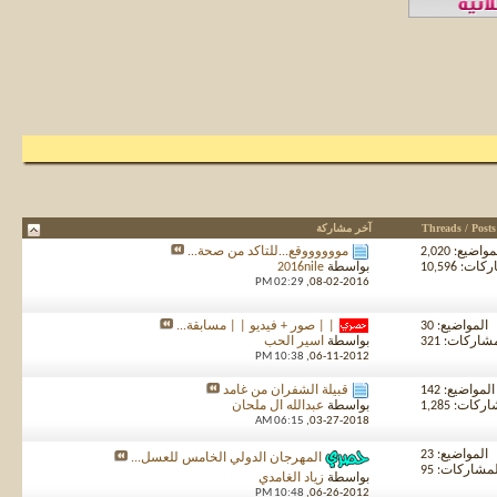
Threads / Posts
آخر مشاركة
واضيع: 2,020
مووووووقع...للتأكد من صحة...
ت: 10,596
بواسطة
2016nile
02:29 PM
08-02-2016,
المواضيع: 30
| | صور + فيديو | | مسابقة...
شاركات: 321
بواسطة
اسير الحب
10:38 PM
06-11-2012,
المواضيع: 142
قبيلة الشفران من غامد
كات: 1,285
بواسطة
عبدالله ال ملحان
06:15 AM
03-27-2018,
المواضيع: 23
المهرجان الدولي الخامس للعسل...
مشاركات: 95
بواسطة
زياد الغامدي
10:48 PM
06-26-2012,