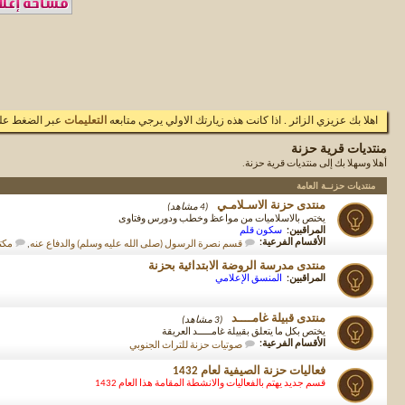
اهلا بك عزيزي الزائر . اذا كانت هذه زيارتك الاولي يرجي متابعه
التعليمات
عبر الضغط علي
منتديات قرية حزنة
أهلا وسهلا بك إلى منتديات قرية حزنة.
منتديات حزنــة العامة
منتدى حزنة الاسـلامـي
(4 مشاهد)
يختص بالاسلاميات من مواعظ وخطب ودورس وفتاوى
المراقبين:
سكون قلم
الأقسام الفرعية:
قسم نصرة الرسول (صلى الله عليه وسلم) والدفاع عنه
,
مكتب
منتدى مدرسة الروضة الابتدائية بحزنة
المراقبين:
المنسق الإعلامي
منتدى قبيلة غامــــد
(3 مشاهد)
يختص بكل ما يتعلق بقبيلة غامـــــد العريقة
الأقسام الفرعية:
صوتيات حزنة للتراث الجنوبي
فعاليات حزنة الصيفية لعام 1432
قسم جديد يهتم بالفعاليات والانشطة المقامة هذا العام 1432