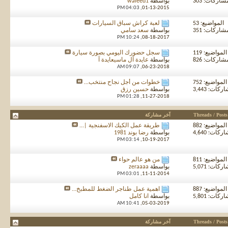
شاركات: 303
بواسطة
waleed1
04:03 PM
01-13-2015,
المواضيع: 53
لعبة كراش سباق السيارات
شاركات: 351
بواسطة
سعد سامي
10:24 PM
08-18-2017,
المواضيع: 119
سجل حضورك اليومي بصورة سيارة
شاركات: 826
بواسطة
عايدة آل ماسيعايدة آ
09:07 AM
06-23-2018,
المواضيع: 752
خطوات من أجل نجاح منتخب...
كات: 3,443
بواسطة
حسين رزق
01:28 PM
11-27-2018,
Threads / Posts
آخر مشاركة
المواضيع: 882
طريقة عمل الكيك الاسفنجية |...
كات: 4,640
بواسطة
رضا بوند 1981
03:14 PM
10-19-2017,
المواضيع: 811
من هو عالم حواء
كات: 5,071
بواسطة
zeraaaa
03:01 PM
11-11-2014,
المواضيع: 887
اهمية عمل طناجر الضغط للمطبخ...
كات: 5,801
بواسطة
انا كامل
10:41 AM
05-03-2019,
Threads / Posts
آخر مشاركة