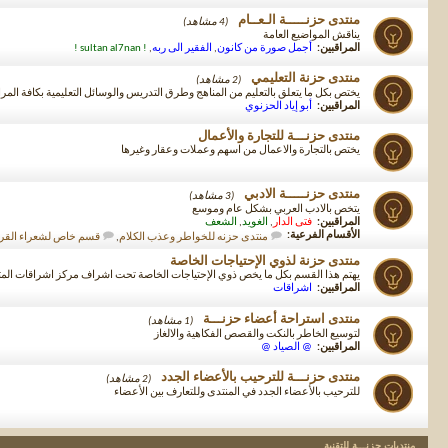
منتدى حزنـــــة الـعــام
(4 مشاهد)
يناقش المواضيع العامة
المراقبين:
أجمل صورة من كانون
,
الفقير الى ربه
,
! sultan al7nan !
منتدى حزنة التعليمي
(2 مشاهد)
يختص بكل ما يتعلق بالتعليم من المناهج وطرق التدريس والوسائل التعليمية بكافة المر
المراقبين:
أبو إياد الحزنوي
منتدى حزنـــة للتجارة والأعمال
يختص بالتجارة والاعمال من اسهم وعملات وعقار وغيرها
منتدى حزنـــــة الادبي
(3 مشاهد)
يتخص بالادب العربي بشكل عام وموسع
المراقبين:
فتى الدار
,
الغويد
,
الشعف
الأقسام الفرعية:
منتدى حزنه للخواطر وعذب الكلام
,
قسم خاص لشعراء القري
منتدى حزنة لذوي الإحتياجات الخاصة
يهتم هذا القسم بكل ما يخص ذوي الإحتياجات الخاصة تحت اشراف مركز اشراقات ا
المراقبين:
اشراقات
منتدى استراحة أعضاء حزنـــة
(1 مشاهد)
لتوسيع الخاطر بالنكت والقصص الفكاهية والالغاز
المراقبين:
@ الصياد @
منتدى حزنـــة للترحيب بالأعضاء الجدد
(2 مشاهد)
للترحيب بالأعضاء الجدد في المنتدى وللتعارف بين الأعضاء
منتديات حزنـــة للتقنية