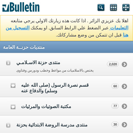
اهلا بك عزيزي الزائر . اذا كانت هذه زيارتك الاولي يرجي متابعه
التعليمات
عبر الضغط علي الرابط السابق. او يمكنك
التسجيل من
هنا
قبل ان تتمكن من وضع مشاركاتك.
منتديات حزنــة العامة
منتدى حزنة الاسـلامـي
2,020
يختص بالاسلاميات من مواعظ وخطب ودورس وفتاوى
قسم نصرة الرسول (صلى الله عليه
60
وسلم) والدفاع عنه
مكتبة الصوتيات والمرئيات
77
منتدى مدرسة الروضة الابتدائية بحزنة
30