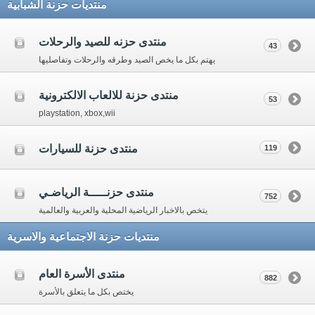
منتديات حزنة الشبابية
منتدى حزنه للصيد والرحلات
43
يهتم بكل ما يخص الصيد وطرقه والرحلات وتفاصليها
منتدى حزنة للالعاب الالكترونية
53
playstation, xbox,wii
منتدى حزنة للسيارات
119
منتدى حزنـــــة الرياضـي
752
يتخص بالاخبار الرياضية المحلية والعربية والعالمية
منتديات حزنة الاجتماعية والاسرية
منتدى الأسرة العام
882
يختص بكل ما يتعلق بالأسرة