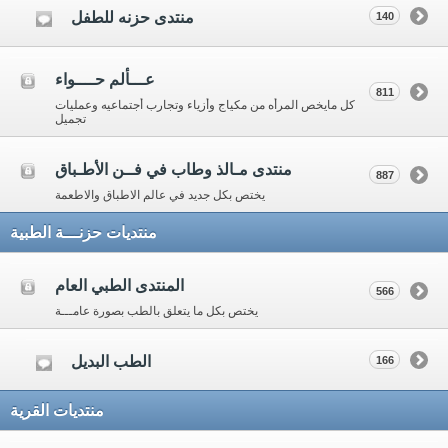
منتدى حزنه للطفل
140
عـــألم حــــواء
811
كل مايخص المرأه من مكياج وأزياء وتجارب أجتماعيه وعمليات
تجميل
منتدى مـالذ وطاب في فــن الأطـباق
887
يختص بكل جديد في عالم الاطباق والاطعمة
منتديات حزنـــة الطبية
المنتدى الطبي العام
566
يختص بكل ما يتعلق بالطب بصورة عامـــة
الطب البديل
166
منتديات القرية