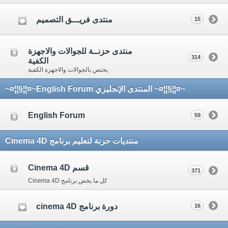
منتدى فريـــق التصميم
15
منتدى حزنــة للجوالات والاجهزة
314
الكفية
يختص بالجوالات والاجهزة الكفية
~¤¦¦§¦¦¤~ المنتدى الإنجليزي English Forum~¤¦¦§¦¦¤~
English Forum
59
منتديات حزنة لتعليم برنامج Cinema 4D
قسم Cinema 4D
371
كل ما يخص برنامج Cinema 4D
دورة برنامج cinema 4D
16