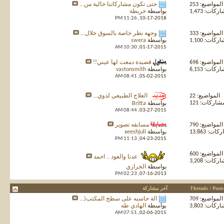
المواضيع: 253
حتى تكون مشاركاتنا خالية من...
كات: 1,473
بواسطة
خربطة
11:26 PM
10-17-2018,
المواضيع: 333
وجهة نظر خاصة بالسوق خلال...
كات: 1,100
بواسطة
swera
10:30 AM
01-17-2015,
المواضيع: 696
قصيدة دمعت لها عيني!!
كات: 6,153
بواسطة
vastonsmith
08:41 AM
05-02-2015,
المواضيع: 22
العلاج الطبيعي لذوي...
شاركات: 121
بواسطة
Britta
08:44 AM
03-27-2015,
المواضيع: 790
مسابقه تصوير
ت: 13,863
بواسطة
xeeshjuli
11:13 PM
04-23-2015,
المواضيع: 600
عدنا والعود .. احمد
كات: 3,208
بواسطة
الحرازي
02:23 PM
07-16-2013,
Threads / Posts
آخر مشاركة
المواضيع: 709
آلة حاسبه على سطح المكتب(...
كات: 3,803
بواسطة
الهادي طه
07:51 AM
02-06-2015,