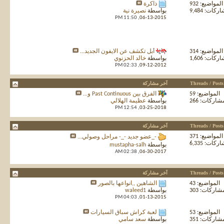
المواضيع: 932
ذاكرة
كات: 9,484
بواسطة
نصيرة نية
11:50 PM
06-13-2015,
المواضيع: 314
أبل تكشف عن الايفون الجديد...
كات: 1,606
بواسطة
خالد الحزنوي
02:33 PM
09-12-2012,
Threads / Posts
آخر مشاركة
المواضيع: 59
الفرق بين Past Continuous و...
شاركات: 266
بواسطة
عظيمة الهلالي
12:54 PM
03-25-2018,
Threads / Posts
آخر مشاركة
المواضيع: 371
-_عضو جديد -_- مراحل وصولي...
كات: 6,335
بواسطة
mustapha-salh
02:38 AM
06-30-2017,
Threads / Posts
آخر مشاركة
المواضيع: 43
الشاهين ,,انواعها بالصور
شاركات: 303
بواسطة
waleed1
04:03 PM
01-13-2015,
المواضيع: 53
لعبة كراش سباق السيارات
شاركات: 351
بواسطة
سعد سامي