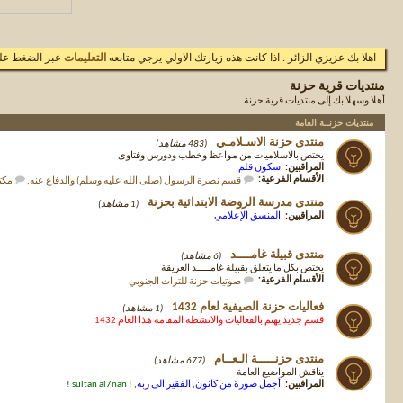
اهلا بك عزيزي الزائر . اذا كانت هذه زيارتك الاولي يرجي متابعه
التعليمات
عبر الضغط علي
منتديات قرية حزنة
أهلا وسهلا بك إلى منتديات قرية حزنة.
منتديات حزنــة العامة
منتدى حزنة الاسـلامـي
(483 مشاهد)
يختص بالاسلاميات من مواعظ وخطب ودورس وفتاوى
المراقبين:
سكون قلم
الأقسام الفرعية:
قسم نصرة الرسول (صلى الله عليه وسلم) والدفاع عنه
,
مكتب
منتدى مدرسة الروضة الابتدائية بحزنة
(1 مشاهد)
المراقبين:
المنسق الإعلامي
منتدى قبيلة غامــــد
(6 مشاهد)
يختص بكل ما يتعلق بقبيلة غامـــــد العريقة
الأقسام الفرعية:
صوتيات حزنة للتراث الجنوبي
فعاليات حزنة الصيفية لعام 1432
(1 مشاهد)
قسم جديد يهتم بالفعاليات والانشطة المقامة هذا العام 1432
منتدى حزنـــــة الـعــام
(677 مشاهد)
يناقش المواضيع العامة
المراقبين:
أجمل صورة من كانون
,
الفقير الى ربه
,
! sultan al7nan !