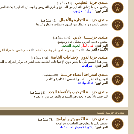
منتدى حزنة التعليمي
(15 مشاهد)
يختص بكل ما يتعلق بالتعليم من المناهج وطرق التدريس والوسائل التعليمية بكافة المر
المراقبين:
أبو إياد الحزنوي
منتدى حزنـــة للتجارة والأعمال
(42 مشاهد)
يختص بالتجارة والاعمال من اسهم وعملات وعقار وغيرها
منتدى حزنـــــة الادبي
(189 مشاهد)
يتخص بالادب العربي بشكل عام وموسع
المراقبين:
فتى الدار
,
الغويد
,
الشعف
الأقسام الفرعية:
منتدى حزنه للخواطر وعذب الكلام
,
قسم خاص لشعراء القري
منتدى حزنة لذوي الإحتياجات الخاصة
(123 مشاهد)
يهتم هذا القسم بكل ما يخص ذوي الإحتياجات الخاصة تحت اشراف مركز اشراقات ا
المراقبين:
اشراقات
منتدى استراحة أعضاء حزنـــة
(60 مشاهد)
لتوسيع الخاطر بالنكت والقصص الفكاهية والالغاز
المراقبين:
@ الصياد @
منتدى حزنـــة للترحيب بالأعضاء الجدد
(15 مشاهد)
للترحيب بالأعضاء الجدد في المنتدى وللتعارف بين الأعضاء
منتديات حزنـــة للتقنية
منتدي حزنـــة للكمبيوتر والبرامج
(78 مشاهد)
يختص بكل ما يتعلق في الحاسب وبرامجه
المراقبين:
دكتورالكمبيوتر
,
dr.format