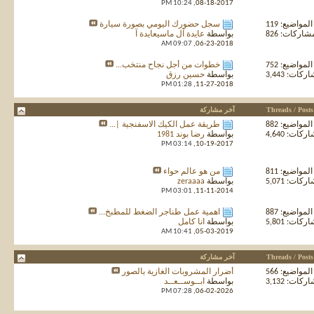
10:24 PM
08-18-2017,
المواضيع: 119
سجل حضورك اليومي بصورة سيارة
شاركات: 826
بواسطة
عايدة آل ماسيعايدة آ
09:07 AM
06-23-2018,
المواضيع: 752
خطوات من أجل نجاح منتخب...
كات: 3,443
بواسطة
حسين رزق
01:28 PM
11-27-2018,
Threads / Posts
آخر مشاركة
المواضيع: 882
طريقة عمل الكيك الاسفنجية |...
كات: 4,640
بواسطة
رضا بوند 1981
03:14 PM
10-19-2017,
المواضيع: 811
من هو عالم حواء
كات: 5,071
بواسطة
zeraaaa
03:01 PM
11-11-2014,
المواضيع: 887
اهمية عمل طناجر الضغط للمطبخ...
كات: 5,801
بواسطة
انا كامل
10:41 AM
05-03-2019,
Threads / Posts
آخر مشاركة
المواضيع: 566
أضرار المشروبات الغازية بالصور
كات: 3,132
بواسطة
ابــوســعــد
07:28 PM
06-02-2026,