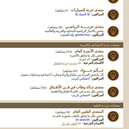
منتدى حزنة للسيارات
(4 مشاهد)
المراقبين:
@ الصياد @
منتدى حزنـــــة الرياضـي
(36 مشاهد)
يتخص بالاخبار الرياضية المحلية والعربية والعالمية
المراقبين:
golden boy
,
ولد الجنوب
منتديات حزنة الاجتماعية والاسرية
منتدى الأسرة العام
(254 مشاهد)
يختص بكل ما يتعلق بالأسرة
المراقبين:
أم خيرية
الأقسام الفرعية:
منتدى حزنه للطفل
عـــألم حــــواء
(84 مشاهد)
كل مايخص المرأه من مكياج وأزياء وتجارب أجتماعيه وعمليات تجميل
المراقبين:
احساس غريب
منتدى مـالذ وطاب في فــن الأطـباق
(146 مشاهد)
يختص بكل جديد في عالم الاطباق والاطعمة
المراقبين:
احساس غريب
منتديات حزنـــة الطبية
المنتدى الطبي العام
(96 مشاهد)
يختص بكل ما يتعلق بالطب بصورة عامـــة
المراقبين:
Dr-abdullh
الأقسام الفرعية:
الطب البديل