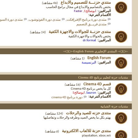
منتدي حزنـــة للتصميم والابداع
(46 مشاهد)
يختص بالتصاميم والابداع في مجال برامج الحاسب
المراقبين:
ابوصالح1
,
Faster
الأقسام الفرعية:
منتدى دورة برنامج الإفترإفكت
,
منتدى دورة الفوتوشوب
,
منتدى دورة الس
منتدى فريـــق التصميم
منتدى حزنــة للجوالات والاجهزة الكفية
(14 مشاهد)
يختص بالجوالات والاجهزة الكفية
المراقبين:
dr.format
~¤¦¦§¦¦¤~ المنتدى الإنجليزي English Forum~¤¦¦§¦¦¤~
English Forum
(1 مشاهد)
المراقبين:
البرنسيسة
منتديات حزنة لتعليم برنامج Cinema 4D
قسم Cinema 4D
(16 مشاهد)
كل ما يخص برنامج Cinema 4D
المراقبين:
Sauron
,
ابوصالح1
الأقسام الفرعية:
دورة برنامج cinema 4D
منتديات حزنة الشبابية
منتدى حزنه للصيد والرحلات
(124 مشاهد)
يهتم بكل ما يخص الصيد وطرقه والرحلات وتفاصليها
منتدى حزنة للالعاب الالكترونية
(6 مشاهد)
playstation, xbox,wii