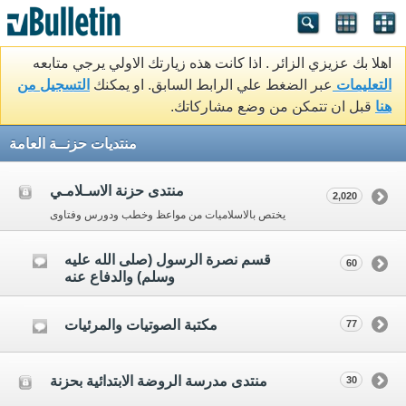
اهلا بك عزيزي الزائر . اذا كانت هذه زيارتك الاولي يرجي متابعه
التعليمات
عبر الضغط علي الرابط السابق. او يمكنك
التسجيل من
هنا
قبل ان تتمكن من وضع مشاركاتك.
منتديات حزنــة العامة
منتدى حزنة الاسـلامـي
2,020
يختص بالاسلاميات من مواعظ وخطب ودورس وفتاوى
قسم نصرة الرسول (صلى الله عليه
60
وسلم) والدفاع عنه
مكتبة الصوتيات والمرئيات
77
منتدى مدرسة الروضة الابتدائية بحزنة
30