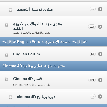
منتدى فريـــق التصميم
15
منتدى حزنــة للجوالات والاجهزة
314
الكفية
يختص بالجوالات والاجهزة الكفية
~¤¦¦§¦¦¤~ المنتدى الإنجليزي English Forum~¤¦¦§¦¦¤~
English Forum
59
منتديات حزنة لتعليم برنامج Cinema 4D
قسم Cinema 4D
371
كل ما يخص برنامج Cinema 4D
دورة برنامج cinema 4D
16