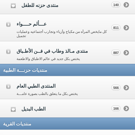
منتدى حزنه للطفل
140
عـــألم حــــواء
811
كل مايخص المرأه من مكياج وأزياء وتجارب أجتماعيه وعمليات
تجميل
منتدى مـالذ وطاب في فــن الأطـباق
887
يختص بكل جديد في عالم الاطباق والاطعمة
منتديات حزنـــة الطبية
المنتدى الطبي العام
566
يختص بكل ما يتعلق بالطب بصورة عامـــة
الطب البديل
166
منتديات القرية