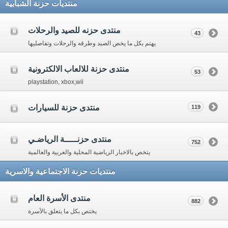
منتديات حزنة الشبابية
منتدى حزنه للصيد والرحلات
43
يهتم بكل ما يخص الصيد وطرقه والرحلات وتفاصليها
منتدى حزنة للالعاب الالكترونية
53
playstation, xbox,wii
منتدى حزنة للسيارات
119
منتدى حزنـــــة الرياضـي
752
يتخص بالاخبار الرياضية المحلية والعربية والعالمية
منتديات حزنة الاجتماعية والاسرية
منتدى الأسرة العام
882
يختص بكل ما يتعلق بالأسرة