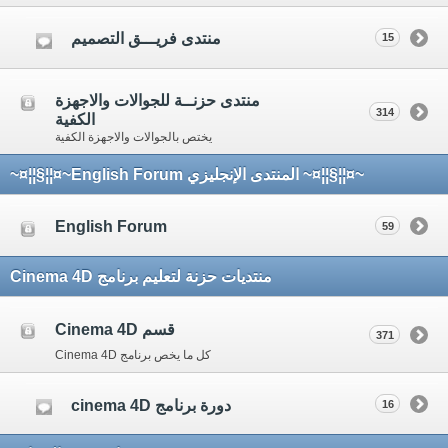
منتدى فريـــق التصميم
15
منتدى حزنــة للجوالات والاجهزة
314
الكفية
يختص بالجوالات والاجهزة الكفية
~¤¦¦§¦¦¤~ المنتدى الإنجليزي English Forum~¤¦¦§¦¦¤~
English Forum
59
منتديات حزنة لتعليم برنامج Cinema 4D
قسم Cinema 4D
371
كل ما يخص برنامج Cinema 4D
دورة برنامج cinema 4D
16