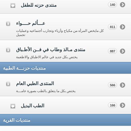
منتدى حزنه للطفل
140
عـــألم حــــواء
811
كل مايخص المرأه من مكياج وأزياء وتجارب أجتماعيه وعمليات
تجميل
منتدى مـالذ وطاب في فــن الأطـباق
887
يختص بكل جديد في عالم الاطباق والاطعمة
منتديات حزنـــة الطبية
المنتدى الطبي العام
566
يختص بكل ما يتعلق بالطب بصورة عامـــة
الطب البديل
166
منتديات القرية