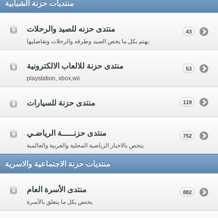
منتديات حزنة الشبابية
منتدى حزنه للصيد والرحلات
43
يهتم بكل ما يخص الصيد وطرقه والرحلات وتفاصليها
منتدى حزنة للالعاب الالكترونية
53
playstation, xbox,wii
منتدى حزنة للسيارات
119
منتدى حزنـــــة الرياضـي
752
يتخص بالاخبار الرياضية المحلية والعربية والعالمية
منتديات حزنة الاجتماعية والاسرية
منتدى الأسرة العام
882
يختص بكل ما يتعلق بالأسرة