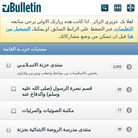
اهلا بك عزيزي الزائر . اذا كانت هذه زيارتك الاولي يرجي متابعه
التعليمات
عبر الضغط علي الرابط السابق. او يمكنك
التسجيل من
هنا
قبل ان تتمكن من وضع مشاركاتك.
منتديات حزنــة العامة
منتدى حزنة الاسـلامـي
2,020
يختص بالاسلاميات من مواعظ وخطب ودورس وفتاوى
قسم نصرة الرسول (صلى الله عليه
60
وسلم) والدفاع عنه
مكتبة الصوتيات والمرئيات
77
منتدى مدرسة الروضة الابتدائية بحزنة
30