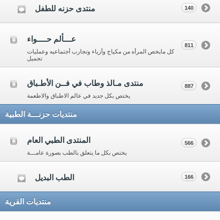
منتدى حزنه للطفل
140
عـــألم حــــواء
811
كل مايخص المرأه من مكياج وأزياء وتجارب أجتماعيه وعمليات
تجميل
منتدى مـالذ وطاب في فــن الأطـباق
887
يختص بكل جديد في عالم الاطباق والاطعمة
منتديات حزنـــة الطبية
المنتدى الطبي العام
566
يختص بكل ما يتعلق بالطب بصورة عامـــة
الطب البديل
166
منتديات القرية