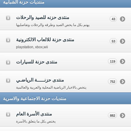
منتديات حزنة الشبابية
منتدى حزنه للصيد والرحلات
43
يهتم بكل ما يخص الصيد وطرقه والرحلات وتفاصليها
منتدى حزنة للالعاب الالكترونية
53
playstation, xbox,wii
منتدى حزنة للسيارات
119
منتدى حزنـــــة الرياضـي
752
يتخص بالاخبار الرياضية المحلية والعربية والعالمية
منتديات حزنة الاجتماعية والاسرية
منتدى الأسرة العام
882
يختص بكل ما يتعلق بالأسرة