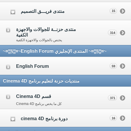
منتدى فريـــق التصميم
15
منتدى حزنــة للجوالات والاجهزة
314
الكفية
يختص بالجوالات والاجهزة الكفية
~¤¦¦§¦¦¤~ المنتدى الإنجليزي English Forum~¤¦¦§¦¦¤~
English Forum
59
منتديات حزنة لتعليم برنامج Cinema 4D
قسم Cinema 4D
371
كل ما يخص برنامج Cinema 4D
دورة برنامج cinema 4D
16