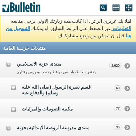
اهلا بك عزيزي الزائر . اذا كانت هذه زيارتك الاولي يرجي متابعه
التعليمات
عبر الضغط علي الرابط السابق. او يمكنك
التسجيل من
هنا
قبل ان تتمكن من وضع مشاركاتك.
منتديات حزنــة العامة
منتدى حزنة الاسـلامـي
2,020
يختص بالاسلاميات من مواعظ وخطب ودورس وفتاوى
قسم نصرة الرسول (صلى الله عليه
60
وسلم) والدفاع عنه
مكتبة الصوتيات والمرئيات
77
منتدى مدرسة الروضة الابتدائية بحزنة
30