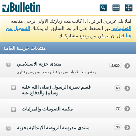
اهلا بك عزيزي الزائر . اذا كانت هذه زيارتك الاولي يرجي متابعه
التعليمات
عبر الضغط علي الرابط السابق. او يمكنك
التسجيل من
هنا
قبل ان تتمكن من وضع مشاركاتك.
منتديات حزنــة العامة
منتدى حزنة الاسـلامـي
2,020
يختص بالاسلاميات من مواعظ وخطب ودورس وفتاوى
قسم نصرة الرسول (صلى الله عليه
60
وسلم) والدفاع عنه
مكتبة الصوتيات والمرئيات
77
منتدى مدرسة الروضة الابتدائية بحزنة
30