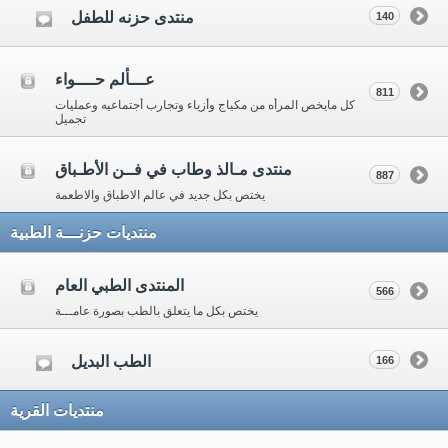
منتدى حزنه للطفل
140
عـــألم حــــواء
811
كل مايخص المرأه من مكياج وأزياء وتجارب أجتماعيه وعمليات
تجميل
منتدى مـالذ وطاب في فــن الأطـباق
887
يختص بكل جديد في عالم الاطباق والاطعمة
منتديات حزنـــة الطبية
المنتدى الطبي العام
566
يختص بكل ما يتعلق بالطب بصورة عامـــة
الطب البديل
166
منتديات القرية