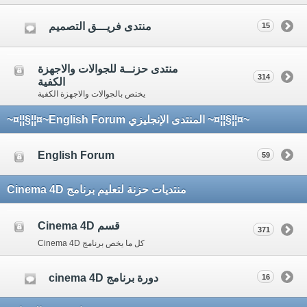
منتدى فريـــق التصميم
15
منتدى حزنــة للجوالات والاجهزة
314
الكفية
يختص بالجوالات والاجهزة الكفية
~¤¦¦§¦¦¤~ المنتدى الإنجليزي English Forum~¤¦¦§¦¦¤~
English Forum
59
منتديات حزنة لتعليم برنامج Cinema 4D
قسم Cinema 4D
371
كل ما يخص برنامج Cinema 4D
دورة برنامج cinema 4D
16