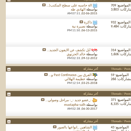
المواضيع: 709
آلة حاسبه على سطح المكتب(...
كات: 3,803
بواسطة
الهادي طه
07:51 AM
02-06-2015,
المواضيع: 932
ذاكرة
كات: 9,484
بواسطة
نصيرة نية
11:50 PM
06-13-2015,
المواضيع: 314
أبل تكشف عن الايفون الجديد...
كات: 1,606
بواسطة
خالد الحزنوي
02:33 PM
09-12-2012,
Threads / Posts
آخر مشاركة
المواضيع: 59
الفرق بين Past Continuous و...
شاركات: 266
بواسطة
عظيمة الهلالي
12:54 PM
03-25-2018,
Threads / Posts
آخر مشاركة
المواضيع: 371
-_عضو جديد -_- مراحل وصولي...
كات: 6,335
بواسطة
mustapha-salh
02:38 AM
06-30-2017,
Threads / Posts
آخر مشاركة
المواضيع: 43
الشاهين ,,انواعها بالصور