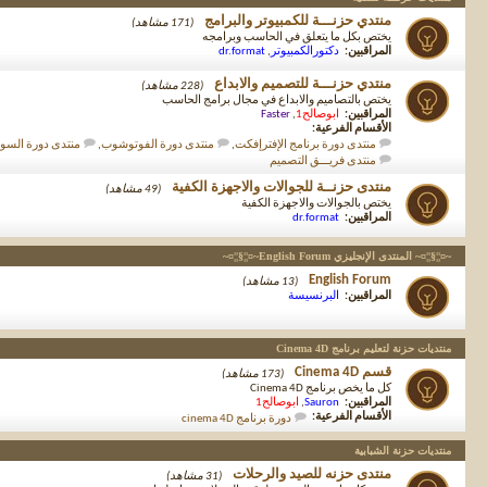
منتدي حزنـــة للكمبيوتر والبرامج
(171 مشاهد)
يختص بكل ما يتعلق في الحاسب وبرامجه
المراقبين:
دكتورالكمبيوتر
,
dr.format
منتدي حزنـــة للتصميم والابداع
(228 مشاهد)
يختص بالتصاميم والابداع في مجال برامج الحاسب
المراقبين:
ابوصالح1
,
Faster
الأقسام الفرعية:
منتدى دورة برنامج الإفترإفكت
,
منتدى دورة الفوتوشوب
,
منتدى دورة الس
منتدى فريـــق التصميم
منتدى حزنــة للجوالات والاجهزة الكفية
(49 مشاهد)
يختص بالجوالات والاجهزة الكفية
المراقبين:
dr.format
~¤¦¦§¦¦¤~ المنتدى الإنجليزي English Forum~¤¦¦§¦¦¤~
English Forum
(13 مشاهد)
المراقبين:
البرنسيسة
منتديات حزنة لتعليم برنامج Cinema 4D
قسم Cinema 4D
(173 مشاهد)
كل ما يخص برنامج Cinema 4D
المراقبين:
Sauron
,
ابوصالح1
الأقسام الفرعية:
دورة برنامج cinema 4D
منتديات حزنة الشبابية
منتدى حزنه للصيد والرحلات
(31 مشاهد)