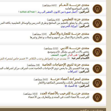
منتدى حزنـــــة الـعــام
(665 مشاهد)
يناقش المواضيع العامة
المراقبين:
أجمل صورة من كانون
,
الفقير الى ربه
,
! sultan al7nan !
منتدى حزنة التعليمي
(63 مشاهد)
يختص بكل ما يتعلق بالتعليم من المناهج وطرق التدريس والوسائل التعليمية بكافة المر
المراقبين:
أبو إياد الحزنوي
منتدى حزنـــة للتجارة والأعمال
(134 مشاهد)
يختص بالتجارة والاعمال من اسهم وعملات وعقار وغيرها
منتدى حزنـــــة الادبي
(222 مشاهد)
يتخص بالادب العربي بشكل عام وموسع
المراقبين:
فتى الدار
,
الغويد
,
الشعف
الأقسام الفرعية:
منتدى حزنه للخواطر وعذب الكلام
,
قسم خاص لشعراء القري
منتدى حزنة لذوي الإحتياجات الخاصة
(18 مشاهد)
يهتم هذا القسم بكل ما يخص ذوي الإحتياجات الخاصة تحت اشراف مركز اشراقات ا
المراقبين:
اشراقات
منتدى استراحة أعضاء حزنـــة
(265 مشاهد)
لتوسيع الخاطر بالنكت والقصص الفكاهية والالغاز
المراقبين:
@ الصياد @
منتدى حزنـــة للترحيب بالأعضاء الجدد
(103 مشاهد)
للترحيب بالأعضاء الجدد في المنتدى وللتعارف بين الأعضاء
منتديات حزنـــة للتقنية