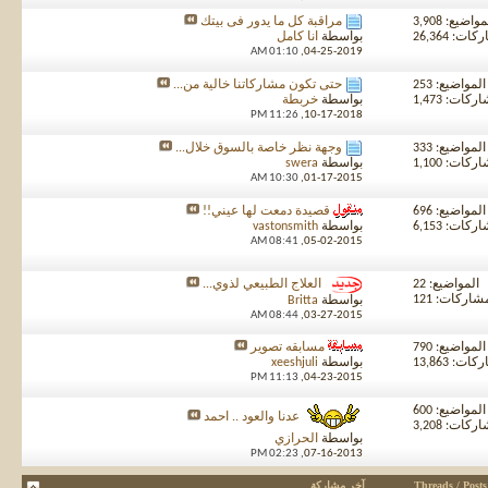
واضيع: 3,908
مراقبة كل ما يدور فى بيتك
ت: 26,364
بواسطة
انا كامل
01:10 AM
04-25-2019,
المواضيع: 253
حتى تكون مشاركاتنا خالية من...
كات: 1,473
بواسطة
خربطة
11:26 PM
10-17-2018,
المواضيع: 333
وجهة نظر خاصة بالسوق خلال...
كات: 1,100
بواسطة
swera
10:30 AM
01-17-2015,
المواضيع: 696
قصيدة دمعت لها عيني!!
كات: 6,153
بواسطة
vastonsmith
08:41 AM
05-02-2015,
المواضيع: 22
العلاج الطبيعي لذوي...
شاركات: 121
بواسطة
Britta
08:44 AM
03-27-2015,
المواضيع: 790
مسابقه تصوير
ت: 13,863
بواسطة
xeeshjuli
11:13 PM
04-23-2015,
المواضيع: 600
عدنا والعود .. احمد
كات: 3,208
بواسطة
الحرازي
02:23 PM
07-16-2013,
Threads / Posts
آخر مشاركة