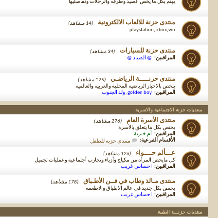
يهتم بكل ما يخص الصيد وطرقه والرحلات وتفاصليها
منتدى حزنة للالعاب الالكترونية
(14 مشاهد)
playstation, xbox,wii
منتدى حزنة للسيارات
(34 مشاهد)
المراقبين:
@ الصياد @
منتدى حزنـــــة الرياضـي
(125 مشاهد)
يتخص بالاخبار الرياضية المحلية والعربية والعالمية
المراقبين:
golden boy
,
ولد الجنوب
منتديات حزنة الاجتماعية والاسرية
منتدى الأسرة العام
(276 مشاهد)
يختص بكل ما يتعلق بالأسرة
المراقبين:
أم خيرية
الأقسام الفرعية:
منتدى حزنه للطفل
عـــألم حــــواء
(126 مشاهد)
كل مايخص المرأه من مكياج وأزياء وتجارب أجتماعيه وعمليات تجميل
المراقبين:
احساس غريب
منتدى مـالذ وطاب في فــن الأطـباق
(178 مشاهد)
يختص بكل جديد في عالم الاطباق والاطعمة
المراقبين:
احساس غريب
منتديات حزنـــة الطبية