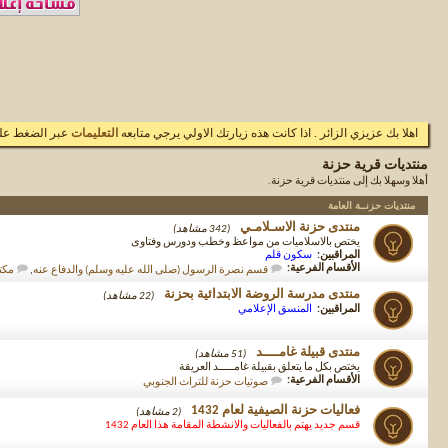
اهلا بك عزيزي الزائر . اذا كانت هذه زيارتك الاولي يرجي متابعه
التعليمات
عبر الضغط علي
منتديات قرية حزنة
أهلا وسهلا بك إلى منتديات قرية حزنة.
منتديات حزنــة العامة
منتدى حزنة الاسـلامـي
(342 مشاهد)
يختص بالاسلاميات من مواعظ وخطب ودورس وفتاوى
المراقبين:
سكون قلم
الأقسام الفرعية:
قسم نصرة الرسول (صلى الله عليه وسلم) والدفاع عنه
,
مكتب
منتدى مدرسة الروضة الابتدائية بحزنة
(22 مشاهد)
المراقبين:
المنسق الإعلامي
منتدى قبيلة غامــــد
(51 مشاهد)
يختص بكل ما يتعلق بقبيلة غامـــــد العريقة
الأقسام الفرعية:
صوتيات حزنة للتراث الجنوبي
فعاليات حزنة الصيفية لعام 1432
(2 مشاهد)
قسم جديد يهتم بالفعاليات والانشطة المقامة هذا العام 1432