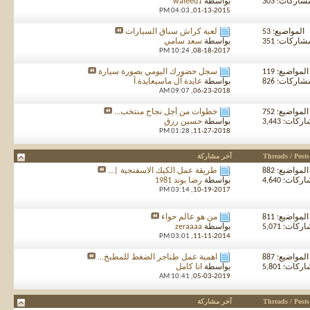
شاركات: 303
بواسطة
waleed1
04:03 PM
01-13-2015,
المواضيع: 53
لعبة كراش سباق السيارات
شاركات: 351
بواسطة
سعد سامي
10:24 PM
08-18-2017,
المواضيع: 119
سجل حضورك اليومي بصورة سيارة
شاركات: 826
بواسطة
عايدة آل ماسيعايدة آ
09:07 AM
06-23-2018,
المواضيع: 752
خطوات من أجل نجاح منتخب...
كات: 3,443
بواسطة
حسين رزق
01:28 PM
11-27-2018,
Threads / Posts
آخر مشاركة
المواضيع: 882
طريقة عمل الكيك الاسفنجية |...
كات: 4,640
بواسطة
رضا بوند 1981
03:14 PM
10-19-2017,
المواضيع: 811
من هو عالم حواء
كات: 5,071
بواسطة
zeraaaa
03:01 PM
11-11-2014,
المواضيع: 887
اهمية عمل طناجر الضغط للمطبخ...
كات: 5,801
بواسطة
انا كامل
10:41 AM
05-03-2019,
Threads / Posts
آخر مشاركة