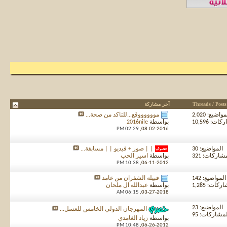
Threads / Posts
آخر مشاركة
واضيع: 2,020
مووووووقع...للتأكد من صحة...
ت: 10,596
بواسطة
2016nile
02:29 PM
08-02-2016,
المواضيع: 30
| | صور + فيديو | | مسابقة...
شاركات: 321
بواسطة
اسير الحب
10:38 PM
06-11-2012,
المواضيع: 142
قبيلة الشفران من غامد
كات: 1,285
بواسطة
عبدالله ال ملحان
06:15 AM
03-27-2018,
المواضيع: 23
المهرجان الدولي الخامس للعسل...
مشاركات: 95
بواسطة
زياد الغامدي
10:48 PM
06-26-2012,